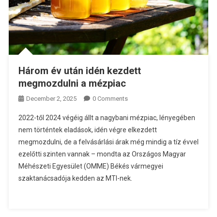
Három év után idén kezdett
megmozdulni a mézpiac
December 2, 2025
0 Comments
2022-től 2024 végéig állt a nagybani mézpiac, lényegében
nem történtek eladások, idén végre elkezdett
megmozdulni, de a felvásárlási árak még mindig a tíz évvel
ezelőtti szinten vannak – mondta az Országos Magyar
Méhészeti Egyesület (OMME) Békés vármegyei
szaktanácsadója kedden az MTI-nek.