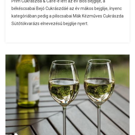
Prim Cukrászda & Café-é lett az év diós bejglije, a
békéscsabai Bejó Cukrászdáé az év mákos bejglije, ínyenc
kategóriában pedig a piliscsabai Mák Kézműves Cukrászda
Sütőtökvarázs elnevezésű bejglije nyert.