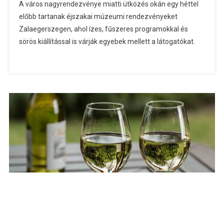
A város nagyrendezvénye miatti ütközés okán egy héttel
Sörös
előbb tartanak éjszakai múzeumi rendezvényeket
Múzeumi
Zalaegerszegen, ahol ízes, fűszeres programokkal és
Éjszakát
sörös kiállítással is várják egyebek mellett a látogatókat.
Rendeznek
Zalaegerszegen
Bejegyzéshez