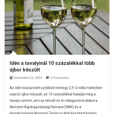
Idén a tavalyinál 10 százalékkal több
újbor készült
December 23, 2025
0 Comments
Az idén leszüretelt szőlőből mintegy 2,9-3 millió hektoliter
seprős újbor készült, ez 10 százalékkal haladja meg a
tavalyi szintet, ami az elmúlt tíz év átlaga körül alakul a
Nemzeti Agrárgazdasági Kamara (NAK) és a
Hegyközségek Nemzeti Tanácsa által készített körkép