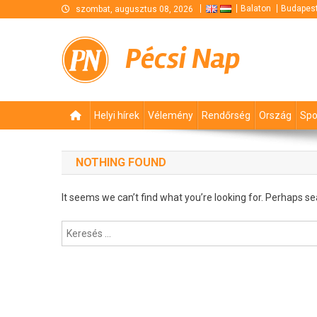
Skip
Balaton
Budapes
szombat, augusztus 08, 2026
to
content
Pécsi Nap
Helyi hírek
Vélemény
Rendőrség
Ország
Spo
NOTHING FOUND
It seems we can’t find what you’re looking for. Perhaps se
Keresés: