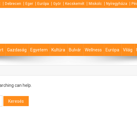
t
Debrecen
Eger
Európa
Győr
Kecskemét
Miskolc
Nyíregyháza
Pé
rt
Gazdaság
Egyetem
Kultúra
Bulvár
Wellness
Európa
Világ
arching can help.