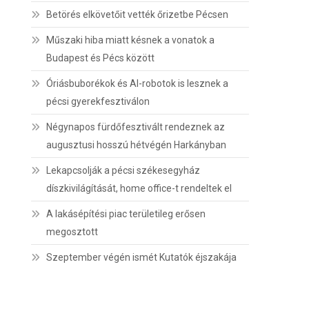
Betörés elkövetőit vették őrizetbe Pécsen
Műszaki hiba miatt késnek a vonatok a
Budapest és Pécs között
Óriásbuborékok és AI-robotok is lesznek a
pécsi gyerekfesztiválon
Négynapos fürdőfesztivált rendeznek az
augusztusi hosszú hétvégén Harkányban
Lekapcsolják a pécsi székesegyház
díszkivilágítását, home office-t rendeltek el
A lakásépítési piac területileg erősen
megosztott
Szeptember végén ismét Kutatók éjszakája