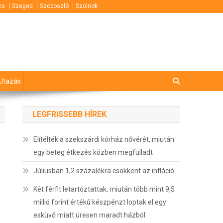
cs
Szeged
Szoboszló
Szolnok
Utazás
LEGFRISSEBB HÍREK
Elítélték a szekszárdi kórház nővérét, miután
egy beteg étkezés közben megfulladt
Júliusban 1,2 százalékra csökkent az infláció
Két férfit letartóztattak, miután több mint 9,5
millió forint értékű készpénzt loptak el egy
esküvő miatt üresen maradt házból