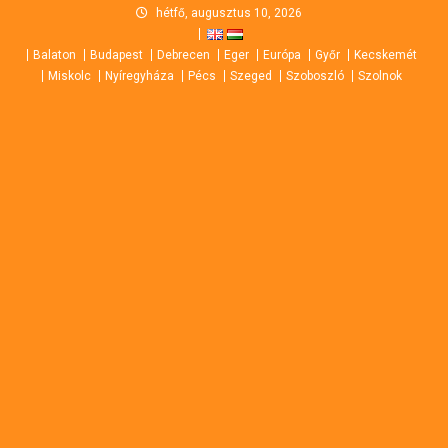
Skip
hétfő, augusztus 10, 2026
to
Balaton
Budapest
Debrecen
Eger
Európa
Győr
Kecskemét
content
Miskolc
Nyíregyháza
Pécs
Szeged
Szoboszló
Szolnok