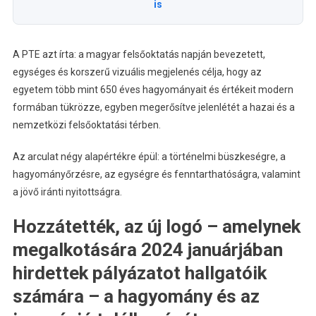
is
A PTE azt írta: a magyar felsőoktatás napján bevezetett,
egységes és korszerű vizuális megjelenés célja, hogy az
egyetem több mint 650 éves hagyományait és értékeit modern
formában tükrözze, egyben megerősítve jelenlétét a hazai és a
nemzetközi felsőoktatási térben.
Az arculat négy alapértékre épül: a történelmi büszkeségre, a
hagyományőrzésre, az egységre és fenntarthatóságra, valamint
a jövő iránti nyitottságra.
Hozzátették, az új logó – amelynek
megalkotására 2024 januárjában
hirdettek pályázatot hallgatóik
számára – a hagyomány és az