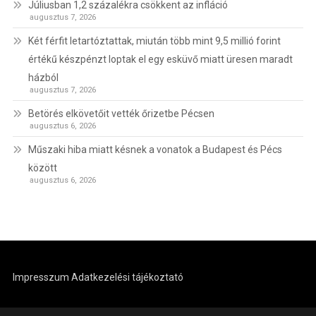
Júliusban 1,2 százalékra csökkent az infláció
augusztus 7, 2026
Két férfit letartóztattak, miután több mint 9,5 millió forint
értékű készpénzt loptak el egy esküvő miatt üresen maradt
házból
augusztus 7, 2026
Betörés elkövetőit vették őrizetbe Pécsen
augusztus 6, 2026
Műszaki hiba miatt késnek a vonatok a Budapest és Pécs
között
augusztus 6, 2026
Impresszum
Adatkezelési tájékoztató