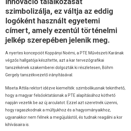
innováció találkozását
szimbolizálja, ez váltja az eddig
logóként használt egyetemi
címert, amely ezentúl történelmi
jelkép szerepében jelenik meg.
A nyertes koncepciót Koppányi Noémi, a PTE Művészeti Karának
végzős hallgatója készítette, azt a kar tervezőgrafikai
tanszékének szakemberei dolgozták ki részletesen, Böhm
Gergely tanszékvezető irányításával.
Miseta Attila rektort idézve kiemelték: szimbolikusnak tekinthető,
hogy a magyar felsőoktatásnak a PTE alapításához köthető
napján vezetik be az új arculatot. Ezzel azt szeretnék üzenni,
hogy ragaszkodnak a múltjukhoz és a hagyományaikhoz,
ugyanakkor nem félnek a megújulástól, és tudnak reagálni a kor
kihívásaira is.