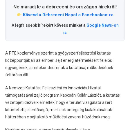
Ne maradj le a debreceni és országos hírekről!
Kövesd a Debreceni Napot a Facebookon >>
A legfrissebb hírekért kövess minket a
Google News-on
is
A PTE közleménye szerint a gyógyszerfejlesztési kutatás
középpontjában az emberi sejt energiatermelésért felelős
egységének, a mitokondriumnak a kutatása, működésének
feltárása állt.
A Nemzeti Kutatási, Fejlesztési és Innovációs Hivatal
támogatásával zajló program kapcsán Kollár Lászlót, a kutatás
vezetőjét idézve kiemelték, hogy e terület vizsgálata azért
kitüntetett jellentőségű, mert sok betegség kialakulásának
hátterében e sejtalkotó működési zavarai húzódnak meg.