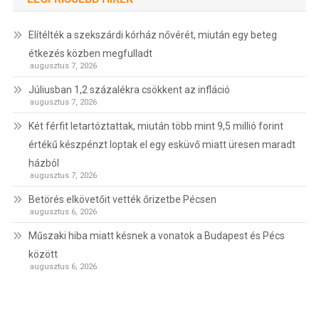
Elítélték a szekszárdi kórház nővérét, miután egy beteg
étkezés közben megfulladt
augusztus 7, 2026
Júliusban 1,2 százalékra csökkent az infláció
augusztus 7, 2026
Két férfit letartóztattak, miután több mint 9,5 millió forint
értékű készpénzt loptak el egy esküvő miatt üresen maradt
házból
augusztus 7, 2026
Betörés elkövetőit vették őrizetbe Pécsen
augusztus 6, 2026
Műszaki hiba miatt késnek a vonatok a Budapest és Pécs
között
augusztus 6, 2026