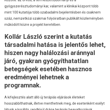
Közölte: az orvosi, a természettudományi és a
gyógyszerésztudományi kar, valamint a klinikai központ több
mint 100 kutatója több szabadalmi bejelentésben és csaknem
száz, nemzetközi szakmai folyóiratban publikált közleményben
működött közre a projekt keretében.
Kollár László szerint a kutatás
társadalmi hatása is jelentős lehet,
hiszen nagy halálozási aránnyal
járó, gyakran gyógyíthatatlan
betegségek esetében hasznos
eredményei lehetnek a
programnak.
A kifejlesztés alatt álló új terápiás eljárások életeket
hosszabbíthatnak, illetve menthetnek meg, de esetenként esélyt
látunk a korábbi, rendkívül drága terápiás beavatkozások