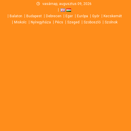
Skip
vasárnap, augusztus 09, 2026
to
Balaton
Budapest
Debrecen
Eger
Európa
Győr
Kecskemét
content
Miskolc
Nyíregyháza
Pécs
Szeged
Szoboszló
Szolnok