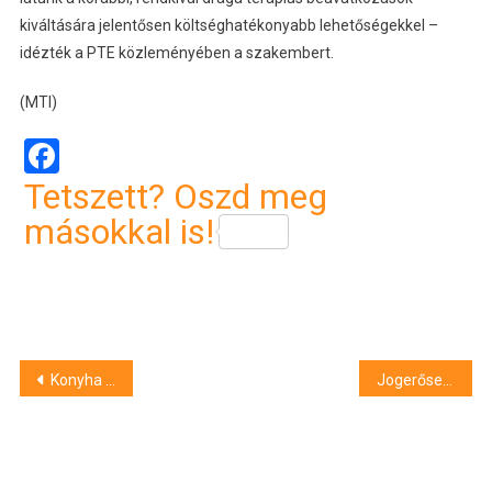
kiváltására jelentősen költséghatékonyabb lehetőségekkel –
idézték a PTE közleményében a szakembert.
(MTI)
Facebook
Tetszett? Oszd meg
másokkal is!
Bejegyzés
Konyha égett Hajdúdorogon
Jogerősen életfogytig tartó fegyházbüntetést kapott ismerőse megöléséért egy férfi Pécsen
navigáció