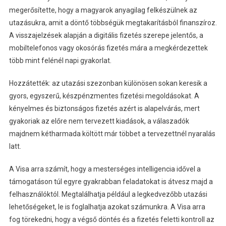
megerősítette, hogy a magyarok anyagilag felkészülnek az
utazásukra, amit a döntő többségük megtakarításból finanszíroz.
A visszajelzések alapján a digitális fizetés szerepe jelentős, a
mobiltelefonos vagy okosórás fizetés mára a megkérdezettek
több mint felénél napi gyakorlat.
Hozzátették: az utazási szezonban különösen sokan keresik a
gyors, egyszerű, készpénzmentes fizetési megoldásokat. A
kényelmes és biztonságos fizetés azért is alapelvárás, mert
gyakoriak az előre nem tervezett kiadások, a válaszadók
majdnem kétharmada költött már többet a tervezettnél nyaralás
latt.
A Visa arra számít, hogy a mesterséges intelligencia idővel a
támogatáson túl egyre gyakrabban feladatokat is átvesz majd a
felhasználóktól. Megtalálhatja például a legkedvezőbb utazási
lehetőségeket, le is foglalhatja azokat számunkra. A Visa arra
fog törekedni, hogy a végső döntés és a fizetés feletti kontroll az