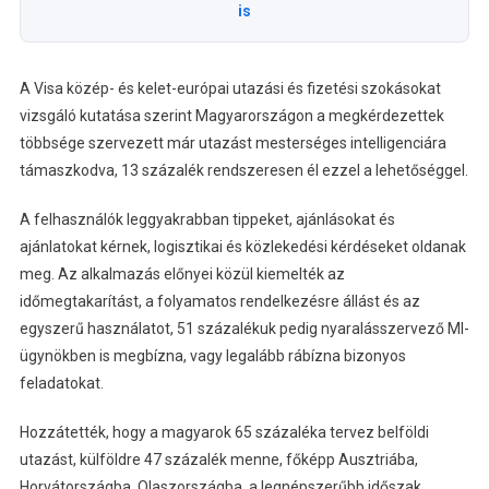
is
A Visa közép- és kelet-európai utazási és fizetési szokásokat
vizsgáló kutatása szerint Magyarországon a megkérdezettek
többsége szervezett már utazást mesterséges intelligenciára
támaszkodva, 13 százalék rendszeresen él ezzel a lehetőséggel.
A felhasználók leggyakrabban tippeket, ajánlásokat és
ajánlatokat kérnek, logisztikai és közlekedési kérdéseket oldanak
meg. Az alkalmazás előnyei közül kiemelték az
időmegtakarítást, a folyamatos rendelkezésre állást és az
egyszerű használatot, 51 százalékuk pedig nyaralásszervező MI-
ügynökben is megbízna, vagy legalább rábízna bizonyos
feladatokat.
Hozzátették, hogy a magyarok 65 százaléka tervez belföldi
utazást, külföldre 47 százalék menne, főképp Ausztriába,
Horvátországba, Olaszországba, a legnépszerűbb időszak