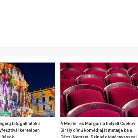
égéig látogathatók a
A Mester és Margarita helyett Csehov
fesztivál keretében
Sirály című komédiáját mutatja be a
llítások
Pécsi Nemzeti Színház jövő tavasszal