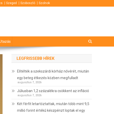
cs
Szeged
Szoboszló
Szolnok
Utazás
LEGFRISSEBB HÍREK
Elítélték a szekszárdi kórház nővérét, miután
egy beteg étkezés közben megfulladt
augusztus 7, 2026
Júliusban 1,2 százalékra csökkent az infláció
augusztus 7, 2026
Két férfit letartóztattak, miután több mint 9,5
millió forint értékű készpénzt loptak el egy