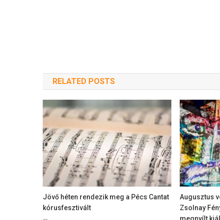
RELATED POSTS
Jövő héten rendezik meg a Pécs Cantat
Augusztus v
kórusfesztivált
Zsolnay Fény
megnyílt kiá