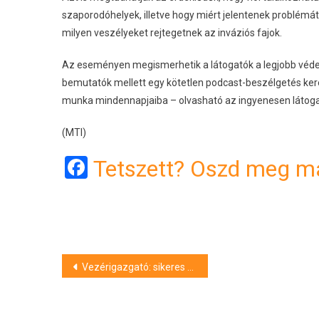
szaporodóhelyek, illetve hogy miért jelentenek problémát 
milyen veszélyeket rejtegetnek az inváziós fajok.
Az eseményen megismerhetik a látogatók a legjobb védeke
bemutatók mellett egy kötetlen podcast-beszélgetés kere
munka mindennapjaiba – olvasható az ingyenesen látog
(MTI)
Facebook
Tetszett? Oszd meg má
Bejegyzés
Vezérigazgató: sikeres a Debrecenben gyártott BMW iX3
navigáció