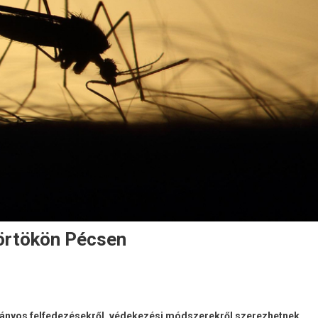
örtökön Pécsen
ányos felfedezésekről, védekezési módszerekről szerezhetnek