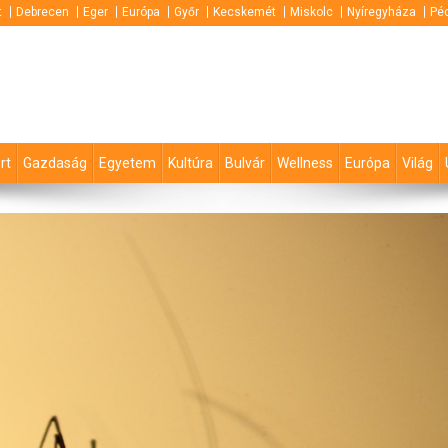
t
Debrecen
Eger
Európa
Győr
Kecskemét
Miskolc
Nyíregyháza
Pé
rt
Gazdaság
Egyetem
Kultúra
Bulvár
Wellness
Európa
Világ