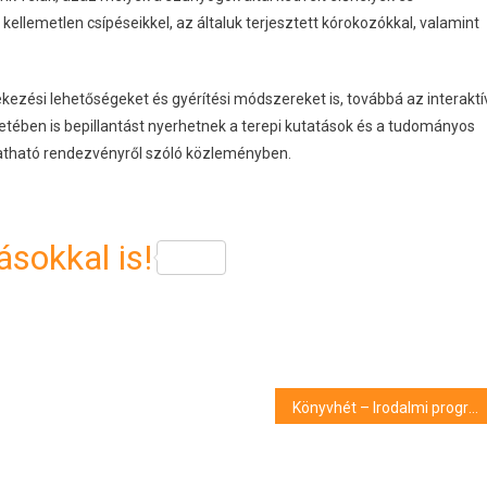
kellemetlen csípéseikkel, az általuk terjesztett kórokozókkal, valamint
zési lehetőségeket és gyérítési módszereket is, továbbá az interaktí
tében is bepillantást nyerhetnek a terepi kutatások és a tudományos
atható rendezvényről szóló közleményben.
sokkal is!
Könyvhét – Irodalmi programok, zenés műsorok és közönségtalálkozók a 97. Ünnepi Könyvhéten Miskolcon