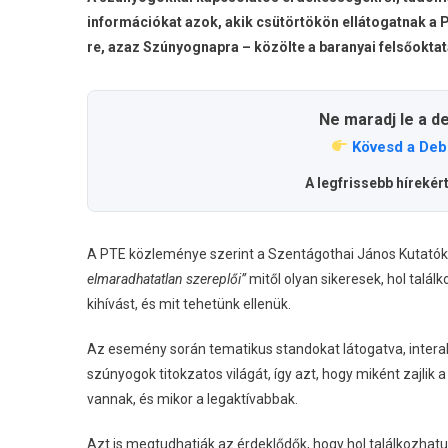
információkat azok, akik csütörtökön ellátogatnak 
re, azaz Szúnyognapra – közölte a baranyai felsőokta
Ne maradj le a d
Kövesd a Deb
A legfrissebb hírekér
A PTE közleménye szerint a Szentágothai János Kutatókö
elmaradhatatlan szereplői”
mitől olyan sikeresek, hol talá
kihívást, és mit tehetünk ellenük.
Az esemény során tematikus standokat látogatva, intera
szúnyogok titokzatos világát, így azt, hogy miként zajlik
vannak, és mikor a legaktívabbak.
Azt is megtudhatják az érdeklődők, hogy hol találkozhatu