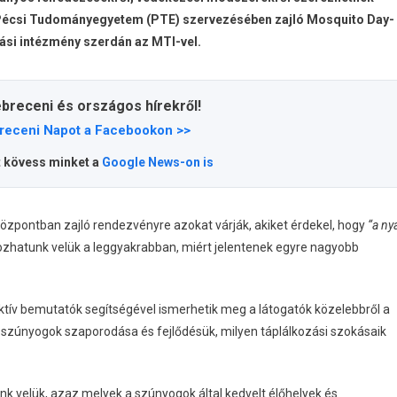
a Pécsi Tudományegyetem (PTE) szervezésében zajló Mosquito Day-
tási intézmény szerdán az MTI-vel.
ebreceni és országos hírekről!
receni Napot a Facebookon >>
t kövess minket a
Google News-on is
zpontban zajló rendezvényre azokat várják, akiket érdekel, hogy
“a ny
lkozhatunk velük a leggyakrabban, miért jelentenek egyre nagyobb
ktív bemutatók segítségével ismerhetik meg a látogatók közelebbről a
 a szúnyogok szaporodása és fejlődésük, milyen táplálkozási szokásaik
nk velük, azaz melyek a szúnyogok által kedvelt élőhelyek és