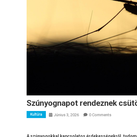
Szúnyognapot rendeznek csüt
Kultúra
Június 3, 2026
0 Comments
A szúnyogokkal kapcsolatos érdekességekről, tudom