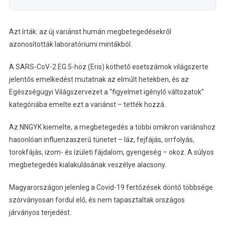
Azt írták: az új variánst humán megbetegedésekről
azonosították laboratóriumi mintákból.
A SARS-CoV-2 EG.5-höz (Eris) köthető esetszámok világszerte
jelentős emelkedést mutatnak az elmúlt hetekben, és az
Egészségügyi Világszervezet a “figyelmet igénylő változatok”
kategóriába emelte ezt a variánst – tették hozzá.
Az NNGYK kiemelte, a megbetegedés a többi omikron variánshoz
hasonlóan influenzaszerű tünetet – láz, fejfájás, orrfolyás,
torokfájás, izom- és ízületi fájdalom, gyengeség – okoz. A súlyos
megbetegedés kialakulásának veszélye alacsony.
Magyarországon jelenleg a Covid-19 fertőzések döntő többsége
szórványosan fordul elő, és nem tapasztaltak országos
járványos terjedést.