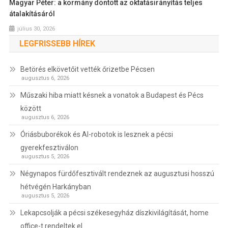
Magyar Péter: a kormány döntött az oktatásirányítás teljes
átalakításáról
július 30, 2026
LEGFRISSEBB HÍREK
Betörés elkövetőit vették őrizetbe Pécsen
augusztus 6, 2026
Műszaki hiba miatt késnek a vonatok a Budapest és Pécs
között
augusztus 6, 2026
Óriásbuborékok és AI-robotok is lesznek a pécsi
gyerekfesztiválon
augusztus 5, 2026
Négynapos fürdőfesztivált rendeznek az augusztusi hosszú
hétvégén Harkányban
augusztus 5, 2026
Lekapcsolják a pécsi székesegyház díszkivilágítását, home
office-t rendeltek el