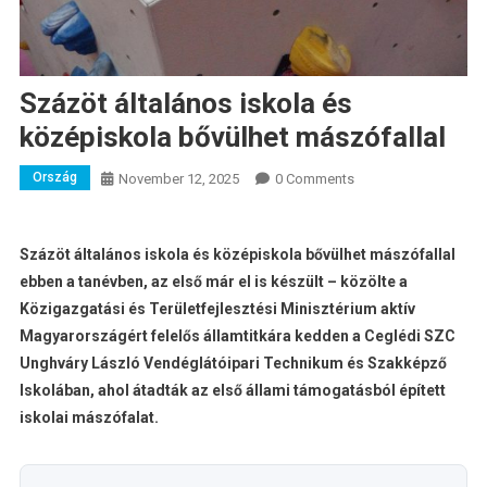
Százöt általános iskola és
középiskola bővülhet mászófallal
Ország
November 12, 2025
0 Comments
Százöt általános iskola és középiskola bővülhet mászófallal
ebben a tanévben, az első már el is készült – közölte a
Közigazgatási és Területfejlesztési Minisztérium aktív
Magyarországért felelős államtitkára kedden a Ceglédi SZC
Unghváry László Vendéglátóipari Technikum és Szakképző
Iskolában, ahol átadták az első állami támogatásból épített
iskolai mászófalat.