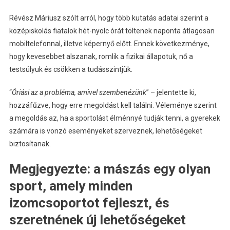
Révész Máriusz szólt arról, hogy több kutatás adatai szerint a
középiskolás fiatalok hét-nyolc órát töltenek naponta átlagosan
mobiltelefonnal, illetve képernyő előtt. Ennek következménye,
hogy kevesebbet alszanak, romlik a fizikai állapotuk, nő a
testsúlyuk és csökken a tudásszintjük.
“
Óriási az a probléma, amivel szembenézünk
” – jelentette ki,
hozzáfűzve, hogy erre megoldást kell találni. Véleménye szerint
a megoldás az, ha a sportolást élménnyé tudják tenni, a gyerekek
számára is vonzó eseményeket szerveznek, lehetőségeket
biztosítanak.
Megjegyezte: a mászás egy olyan
sport, amely minden
izomcsoportot fejleszt, és
szeretnének új lehetőségeket