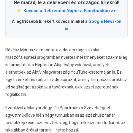
Ne maradj le a debreceni és országos hírekről!
Kövesd a Debreceni Napot a Facebookon >>
A legfrissebb hírekért kövess minket a
Google News-on
is
Révész Máriusz elmondta: az idei országos iskolai
mászófalépítési programban nyertes intézményeket szakmailag
is támogatják a Hópárduc Alapítvány videóival, amelyek
elérhetőek az Aktív Magyarország YouTube-csatornáján is. Ez
egy tizenkét részből álló videósorozat, amely falmászás órákhoz
ad segítséget azoknak a tanároknak, akik ezzel szeretnének
foglalkozni.
Ezenkívül a Magyar Hegy- és Sportmászó Szövetséggel
együttműködve idén négy turnusban száz-százhúsz tanár
továbbképzését szervezték meg, hogy felkészülten tudjanak az
iskolákban órákat tartani – tette hozzá.