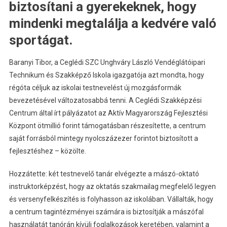
biztosítani a gyerekeknek, hogy
mindenki megtalálja a kedvére való
sportágat.
Baranyi Tibor, a Ceglédi SZC Unghváry László Vendéglátóipari
Technikum és Szakképző Iskola igazgatója azt mondta, hogy
régóta céljuk az iskolai testnevelést új mozgásformák
bevezetésével változatosabbá tenni. A Ceglédi Szakképzési
Centrum által írt pályázatot az Aktív Magyarország Fejlesztési
Központ ötmillió forint támogatásban részesítette, a centrum
saját forrásból mintegy nyolcszázezer forintot biztosított a
fejlesztéshez – közölte.
Hozzátette: két testnevelő tanár elvégezte a mászó-oktató
instruktorképzést, hogy az oktatás szakmailag megfelelő legyen
és versenyfelkészítés is folyhasson az iskolában. Vállalták, hogy
a centrum tagintézményei számára is biztosítják a mászófal
használatát tanórán kívüli foglalkozások keretében, valamint a