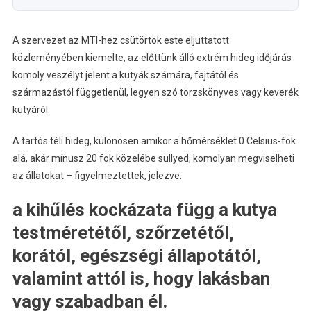
A szervezet az MTI-hez csütörtök este eljuttatott
közleményében kiemelte, az előttünk álló extrém hideg időjárás
komoly veszélyt jelent a kutyák számára, fajtától és
származástól függetlenül, legyen szó törzskönyves vagy keverék
kutyáról.
A tartós téli hideg, különösen amikor a hőmérséklet 0 Celsius-fok
alá, akár mínusz 20 fok közelébe süllyed, komolyan megviselheti
az állatokat – figyelmeztettek, jelezve:
a kihűlés kockázata függ a kutya
testméretétől, szőrzetétől,
korától, egészségi állapotától,
valamint attól is, hogy lakásban
vagy szabadban él.