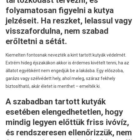
tartózkodást tervezni, és
folyamatosan figyelni a kutya
jelzéseit. Ha reszket, lelassul vagy
visszafordulna, nem szabad
erőltetni a sétát.
Kiemelten fontosnak nevezték a kint tartott kutyák védelmét.
Extrém hideg éjszakákon akkor is érdemes kivételt tenni, ha az
állatot egyébként nem engedjük be a lakásba. Egy előszoba,
garázs vagy szélvédett hely, ahol meleg, száraz fekhely
biztosítható, akár életet is menthet – emelték ki.
A szabadban tartott kutyák
esetében elengedhetetlen, hogy
mindig legyen előttük friss ivóvíz,
és rendszeresen ellenőrizzük, nem