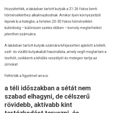
Hozzátették, a lakásban tartott kutyák a 21-26 fokos benti
hőmérséklethez alkalmazkodnak. Amikor ilyen környezetből
lépnek ki a hidegbe, a hirtelen 20-30 fokos hőmérséklet-
különbség – különösen szeles időben – komoly megterhelést
jelenthet számukra.
A lakásban tartott kutyák számára kifejezetten ajánlott a bélelt,
szél- és vízálló kutyakabát használata, amely segít megtartani a
testhőt, csökkenti a kihűlés veszélyét és melegen tartja az
izmokat.
Felhívták a figyelmet arra is:
a téli időszakban a sétát nem
szabad elhagyni, de célszerű
rövidebb, aktívabb kint