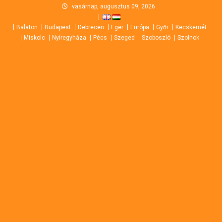
Skip
vasárnap, augusztus 09, 2026
to
Balaton
Budapest
Debrecen
Eger
Európa
Győr
Kecskemét
content
Miskolc
Nyíregyháza
Pécs
Szeged
Szoboszló
Szolnok