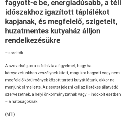
fagyott-e be, energiadúsabb, a téli
időszakhoz igazított táplálékot
kapjanak, és megfelelő, szigetelt,
huzatmentes kutyaház álljon
rendelkezésükre
– sorolták.
A szövetség arra is felhívta a figyelmet, hogy ha
környezetünkben veszélynek kitett, magukra hagyott vagy nem
megfelelő körülmények között tartott kutyát látunk, akkor ne
menjünk el mellette. Az esetet jelezni kell az illetékes állatvédő
szervezetnek, a helyi önkormányzatnak vagy – indokolt esetben
– a hatóságoknak.
(MTI)