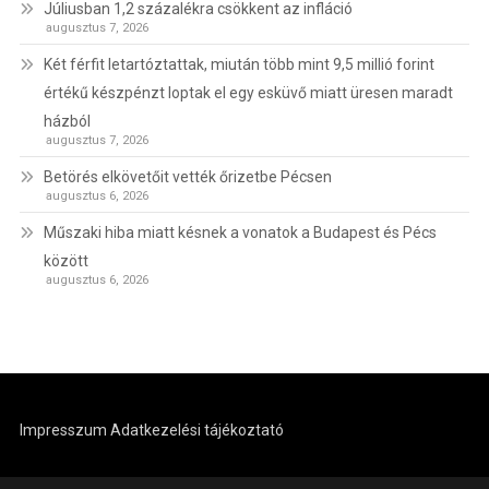
Júliusban 1,2 százalékra csökkent az infláció
augusztus 7, 2026
Két férfit letartóztattak, miután több mint 9,5 millió forint
értékű készpénzt loptak el egy esküvő miatt üresen maradt
házból
augusztus 7, 2026
Betörés elkövetőit vették őrizetbe Pécsen
augusztus 6, 2026
Műszaki hiba miatt késnek a vonatok a Budapest és Pécs
között
augusztus 6, 2026
Impresszum
Adatkezelési tájékoztató