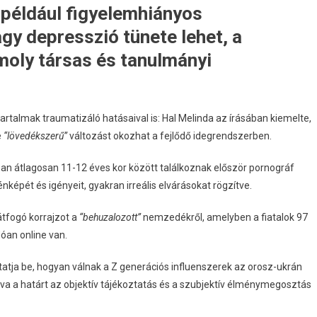
például figyelemhiányos
gy depresszió tünete lehet, a
moly társas és tanulmányi
rtalmak traumatizáló hatásaival is: Hal Melinda az írásában kiemelte,
e
“lövedékszerű”
változást okozhat a fejlődő idegrendszerben.
kban átlagosan 11-12 éves kor között találkoznak először pornográf
képét és igényeit, gyakran irreális elvárásokat rögzítve.
átfogó korrajzot a
“behuzalozott”
nemzedékről, amelyben a fiatalok 97
óan online van.
atja be, hogyan válnak a Z generációs influenszerek az orosz-ukrán
sva a határt az objektív tájékoztatás és a szubjektív élménymegosztás