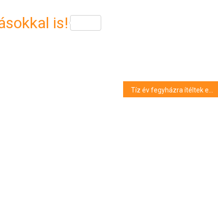
sokkal is!
Tíz év fegyházra ítéltek egy hajléktalant kihasználó férfit Pécsen