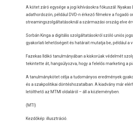
A kötet záró egysége a jogi kihívásokra fókuszál: Nyakas
adathordozón, például DVD-n érkező filmekre a fogadó o
streamingszolgáltatásoknál a származási ország elve ér
Sorbán Kinga a digitális szolgáltatásokról szóló uniós j
gyakorlati lehetőségeit és határait mutatja be, például
Fazekas Ildikó tanulmányában a kiskorúak védelmét szol
tekintette át, hangsúlyozva, hogy a felelős marketing a 
A tanulmánykötet célja a tudományos eredmények gyako
és a szakpolitikai döntéshozatalban. A kiadvány már elé
letölthető az MTMI oldaláról – áll a közleményben.
(MTI)
Kezdőkép: illusztráció.