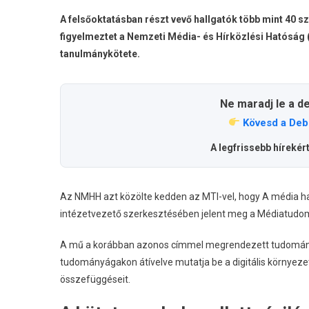
A felsőoktatásban részt vevő hallgatók több mint 40 s
figyelmeztet a Nemzeti Média- és Hírközlési Hatósá
tanulmánykötete.
Ne maradj le a d
Kövesd a Deb
A legfrissebb hírekér
Az NMHH azt közölte kedden az MTI-vel, hogy A média h
intézetvezető szerkesztésében jelent meg a Médiatudomá
A mű a korábban azonos címmel megrendezett tudományos
tudományágakon átívelve mutatja be a digitális környezet,
összefüggéseit.