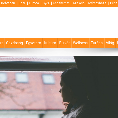
Debrecen
Eger
Európa
Győr
Kecskemét
Miskolc
Nyíregyháza
Pécs
rt
Gazdaság
Egyetem
Kultúra
Bulvár
Wellness
Európa
Világ