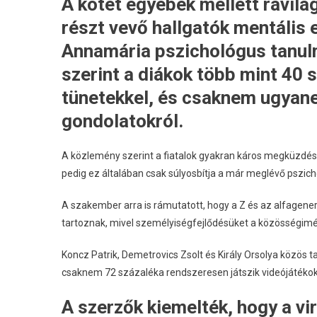
A kötet egyebek mellett rávil
részt vevő hallgatók mentális 
Annamária pszichológus tanu
szerint a diákok több mint 40 
tünetekkel, és csaknem ugyan
gondolatokról.
A közlemény szerint a fiatalok gyakran káros megküzdés
pedig ez általában csak súlyosbítja a már meglévő pszic
A szakember arra is rámutatott, hogy a Z és az alfagenerác
tartoznak, mivel személyiségfejlődésüket a közösségimé
Koncz Patrik, Demetrovics Zsolt és Király Orsolya közös 
csaknem 72 százaléka rendszeresen játszik videójátékokka
A szerzők kiemelték, hogy a v