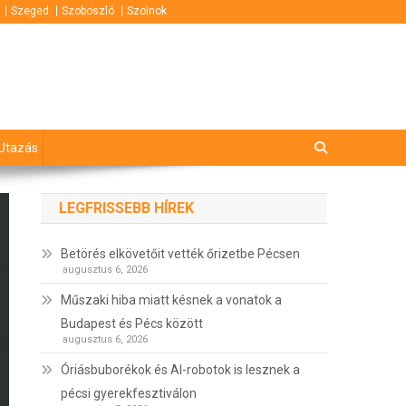
Szeged
Szoboszló
Szolnok
Utazás
LEGFRISSEBB HÍREK
Betörés elkövetőit vették őrizetbe Pécsen
augusztus 6, 2026
Műszaki hiba miatt késnek a vonatok a
Budapest és Pécs között
augusztus 6, 2026
Óriásbuborékok és AI-robotok is lesznek a
pécsi gyerekfesztiválon