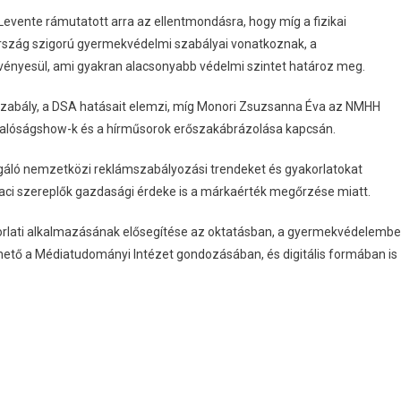
 Levente rámutatott arra az ellentmondásra, hogy míg a fizikai
rszág szigorú gyermekvédelmi szabályai vonatkoznak, a
vényesül, ami gyakran alacsonyabb védelmi szintet határoz meg.
ogszabály, a DSA hatásait elemzi, míg Monori Zsuzsanna Éva az NMHH
 a valóságshow-k és a hírműsorok erőszakábrázolása kapcsán.
gáló nemzetközi reklámszabályozási trendeket és gyakorlatokat
piaci szereplők gazdasági érdeke is a márkaérték megőrzése miatt.
rlati alkalmazásának elősegítése az oktatásban, a gyermekvédelemb
rhető a Médiatudományi Intézet gondozásában, és digitális formában is