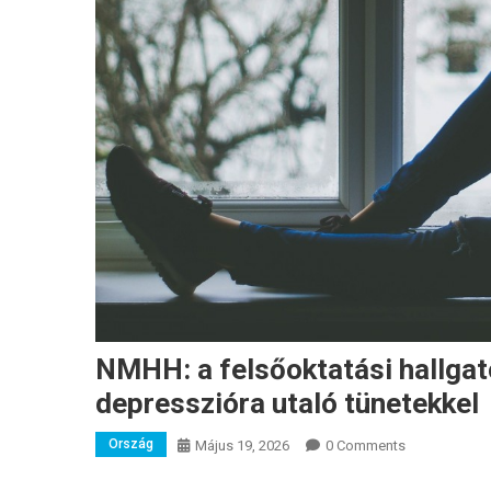
NMHH: a felsőoktatási hallgat
depresszióra utaló tünetekkel
Ország
Május 19, 2026
0 Comments