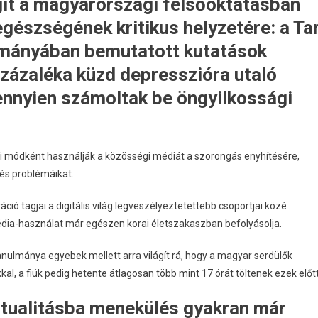
ágít a magyarországi felsőoktatásban
egészségének kritikus helyzetére: a Tar
lmányában bemutatott kutatások
százaléka küzd depresszióra utaló
ennyien számoltak be öngyilkossági
i módként használják a közösségi médiát a szorongás enyhítésére,
hés problémáikat.
ió tagjai a digitális világ legveszélyeztetettebb csoportjai közé
dia-használat már egészen korai életszakaszban befolyásolja.
tanulmánya egyebek mellett arra világít rá, hogy a magyar serdülők
l, a fiúk pedig hetente átlagosan több mint 17 órát töltenek ezek előtt
irtualitásba menekülés gyakran már