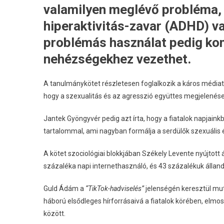
valamilyen meglévő probléma, 
hiperaktivitás-zavar (ADHD) va
problémás használat pedig ko
nehézségekhez vezethet.
A tanulmánykötet részletesen foglalkozik a káros médiata
hogy a szexualitás és az agresszió együttes megjelenés
Jantek Gyöngyvér pedig azt írta, hogy a fiatalok napjain
tartalommal, ami nagyban formálja a serdülők szexuális én
A kötet szociológiai blokkjában Székely Levente nyújtott 
százaléka napi internethasználó, és 43 százalékuk álland
Guld Ádám a
“TikTok-hadviselés”
jelenségén keresztül mut
háború elsődleges hírforrásaivá a fiatalok körében, elmo
között.