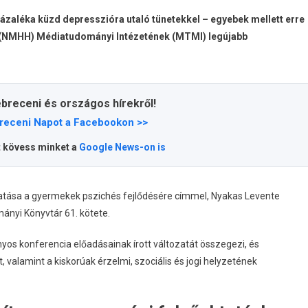
zázaléka küzd depresszióra utaló tünetekkel – egyebek mellett erre
g (NMHH) Médiatudományi Intézetének (MTMI) legújabb
ebreceni és országos hírekről!
receni Napot a Facebookon >>
t kövess minket a
Google News-on is
atása a gyermekek pszichés fejlődésére címmel, Nyakas Levente
nyi Könyvtár 61. kötete.
 konferencia előadásainak írott változatát összegezi, és
 valamint a kiskorúak érzelmi, szociális és jogi helyzetének