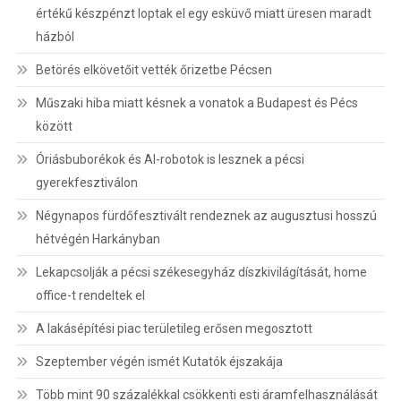
értékű készpénzt loptak el egy esküvő miatt üresen maradt
házból
Betörés elkövetőit vették őrizetbe Pécsen
Műszaki hiba miatt késnek a vonatok a Budapest és Pécs
között
Óriásbuborékok és AI-robotok is lesznek a pécsi
gyerekfesztiválon
Négynapos fürdőfesztivált rendeznek az augusztusi hosszú
hétvégén Harkányban
Lekapcsolják a pécsi székesegyház díszkivilágítását, home
office-t rendeltek el
A lakásépítési piac területileg erősen megosztott
Szeptember végén ismét Kutatók éjszakája
Több mint 90 százalékkal csökkenti esti áramfelhasználását