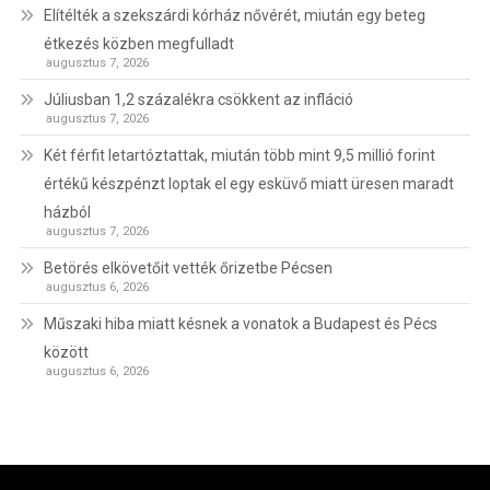
Elítélték a szekszárdi kórház nővérét, miután egy beteg
étkezés közben megfulladt
augusztus 7, 2026
Júliusban 1,2 százalékra csökkent az infláció
augusztus 7, 2026
Két férfit letartóztattak, miután több mint 9,5 millió forint
értékű készpénzt loptak el egy esküvő miatt üresen maradt
házból
augusztus 7, 2026
Betörés elkövetőit vették őrizetbe Pécsen
augusztus 6, 2026
Műszaki hiba miatt késnek a vonatok a Budapest és Pécs
között
augusztus 6, 2026