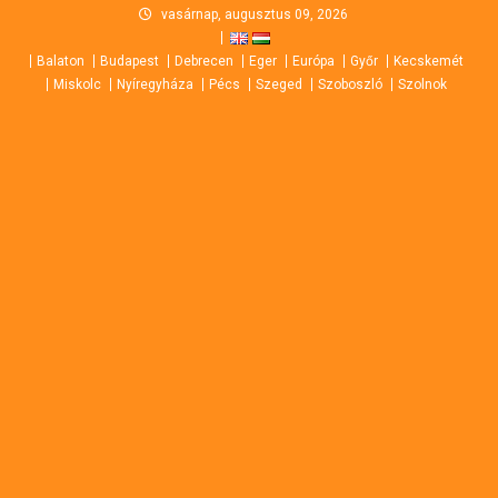
Skip
vasárnap, augusztus 09, 2026
to
Balaton
Budapest
Debrecen
Eger
Európa
Győr
Kecskemét
content
Miskolc
Nyíregyháza
Pécs
Szeged
Szoboszló
Szolnok