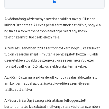
is
A vádhatóság közleménye szerint a vádlott tavaly júliusban
küldött üzenetet a 71 éves pécsi sértettnek azt állítva, hogy ő a
nő fia és a tönkrement mobiltelefonja miatt egy másik
telefonszámról tud csak jelezni felé.
A férfi az üzenetben 220 ezer forintot kért, hogy új készüléket
tudjon vásárolni, majd – miután a pénz eljutott hozzá – újabb
üzenetekben további összegeket, összesen még 730 ezer
forintot csalt ki a nőtől akciós elektronikai termékekre.
Az idős nő számára akkor derült ki, hogy csalás áldozata lett,
amikor pár nappal az utalásokat követően személyesen
találkozott a fiával.
A Pécsi Járási Ügyészség vádiratában felfüggesztett
börtönbüntetés kiszabását indítványozta a vádlottal szemben.