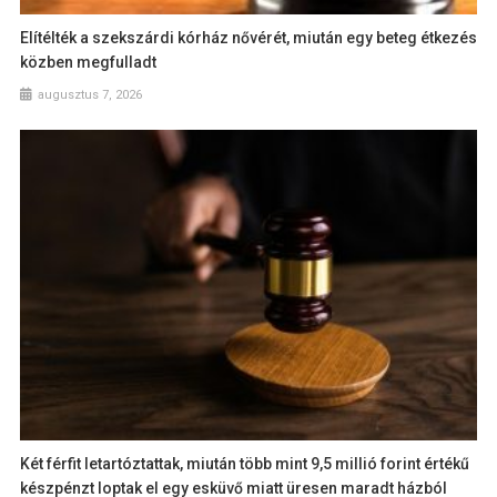
Elítélték a szekszárdi kórház nővérét, miután egy beteg étkezés
közben megfulladt
augusztus 7, 2026
Két férfit letartóztattak, miután több mint 9,5 millió forint értékű
készpénzt loptak el egy esküvő miatt üresen maradt házból