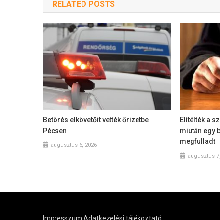
RELATED POSTS
Betörés elkövetőit vették őrizetbe
Elítélték a 
Pécsen
miután egy 
megfulladt
augusztus 6, 2026
augusztus 7
Impresszum
Adatkezelési tájékoztató