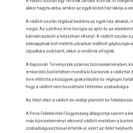
A vádlott ezután egy férfinak támadt a bottal, őt ütlegelt
akkor hagyta abba, amikor az egyik közeli ház lakója a sér
A vádlott ezután téglával bedobta az egyik ház ablakát, m
megöl. Az üzlethez érve berúgta az ajtót és az eladóként d
bántalmazástól a helyszínen elhunyt. A vádlott ezután a 
édesapjának bolt melletti udvarban leállított gépkocsijá
útpadkára sodródott, ekkor a rendőrök elfogták.
A Kaposvári Törvényszék számos bűncselekményben, köz
emberölés bűntettében mondta ki bűnösnek a vádlottat és 
évre eltiltotta a közügyek gyakorlásától és végleges hatáll
hogy a vádlott nem bocsátható feltételes szabadságra.
Az ítélet ellen a vádlott és védője jelentett be fellebbezés
A Pécsi Fellebbviteli Főügyészség álláspontja szerint a k
más bűncselekményt elkövető vádlott esetében a büntetési
szabadságvesztéssel érhetők el, ezért az ítélet helybenha