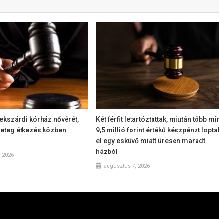
szekszárdi kórház nővérét,
Két férfit letartóztattak, miután több mi
beteg étkezés közben
9,5 millió forint értékű készpénzt lopta
el egy esküvő miatt üresen maradt
házból
, 2026
augusztus 7, 2026