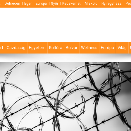
t
Debrecen
Eger
Európa
Győr
Kecskemét
Miskolc
Nyíregyháza
Pé
rt
Gazdaság
Egyetem
Kultúra
Bulvár
Wellness
Európa
Világ