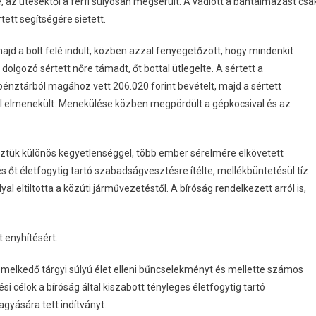
e, az ütésektől a férfi súlyosan megsérült. A vádlott a bántalmazást csa
tett segítségére sietett.
ajd a bolt felé indult, közben azzal fenyegetőzött, hogy mindenkit
olgozó sértett nőre támadt, őt bottal ütlegelte. A sértett a
pénztárból magához vett 206.020 forint bevételt, majd a sértett
val elmenekült. Menekülése közben megpördült a gépkocsival és az
tük különös kegyetlenséggel, több ember sérelmére elkövetett
őt életfogytig tartó szabadságvesztésre ítélte, mellékbüntetésül tíz
yal eltiltotta a közúti járművezetéstől. A bíróság rendelkezett arról is,
t enyhítésért.
iemelkedő tárgyi súlyú élet elleni bűncselekményt és mellette számos
 célok a bíróság által kiszabott tényleges életfogytig tartó
gyására tett indítványt.