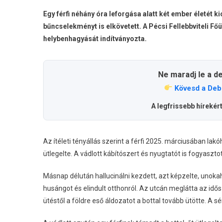
Egy férfi néhány óra leforgása alatt két ember életét 
bűncselekményt is elkövetett. A Pécsi Fellebbviteli F
helybenhagyását indítványozta.
Ne maradj le a d
Kövesd a Deb
A legfrissebb hírekér
Az ítéleti tényállás szerint a férfi 2025. márciusában lak
ütlegelte. A vádlott kábítószert és nyugtatót is fogyasztot
Másnap délután hallucinálni kezdett, azt képzelte, unoka
husángot és elindult otthonról. Az utcán meglátta az idős
ütéstől a földre eső áldozatot a bottal tovább ütötte. A