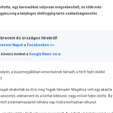
kioltotta, egy harmadikat súlyosan megsebesített, és több más
őügyészség a tényleges életfogytig tartó szabadságvesztés
ebreceni és országos hírekről!
receni Napot a Facebookon >>
t kövess minket a
Google News-on is
óhelyén, a buszmegállóban ismerősének támadt, a férfi fejét ököllel
t.
húgát elrabolták és őt is meg fogják támadni. Magához vett egy akácfa
 asszonyt, utánament és a bottal többször, nagy erővel fejbe ütötte. Az
 sértett a bántalmazástól néhány nap múlva kórházban elhunyt.