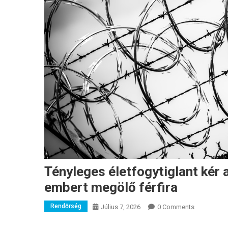
Tényleges életfogytiglant kér 
embert megölő férfira
Rendőrség
Július 7, 2026
0 Comments