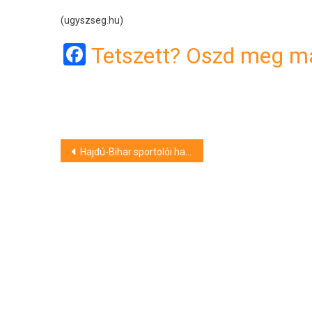
(ugyszseg.hu)
Facebook
Tetszett? Oszd meg má
Bejegyzés
Hajdú-Bihar sportolói hat arany- és egy ezüstérmet nyertek a szervátültetettek Európa-játékán
navigáció