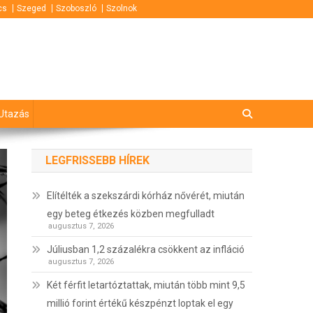
cs
Szeged
Szoboszló
Szolnok
Utazás
LEGFRISSEBB HÍREK
Elítélték a szekszárdi kórház nővérét, miután
egy beteg étkezés közben megfulladt
augusztus 7, 2026
Júliusban 1,2 százalékra csökkent az infláció
augusztus 7, 2026
Két férfit letartóztattak, miután több mint 9,5
millió forint értékű készpénzt loptak el egy