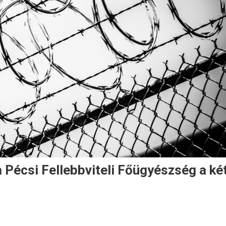
a Pécsi Fellebbviteli Főügyészség a ké