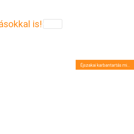
sokkal is!
Éjszakai karbantartás miatt vízhiány lehet Debrecen több utcájában