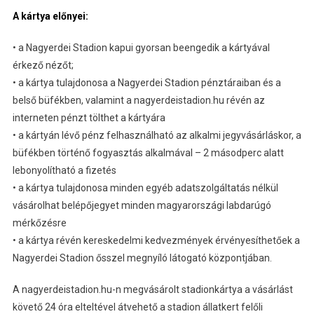
A kártya előnyei:
• a Nagyerdei Stadion kapui gyorsan beengedik a kártyával
érkező nézőt;
• a kártya tulajdonosa a Nagyerdei Stadion pénztáraiban és a
belső büfékben, valamint a nagyerdeistadion.hu révén az
interneten pénzt tölthet a kártyára
• a kártyán lévő pénz felhasználható az alkalmi jegyvásárláskor, a
büfékben történő fogyasztás alkalmával – 2 másodperc alatt
lebonyolítható a fizetés
• a kártya tulajdonosa minden egyéb adatszolgáltatás nélkül
vásárolhat belépőjegyet minden magyarországi labdarúgó
mérkőzésre
• a kártya révén kereskedelmi kedvezmények érvényesíthetőek a
Nagyerdei Stadion ősszel megnyíló látogató központjában.
A nagyerdeistadion.hu-n megvásárolt stadionkártya a vásárlást
követő 24 óra elteltével átvehető a stadion állatkert felőli