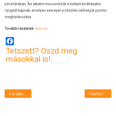
pénztárában. Az alkalmi meccsnézők a belépő kiváltásakor
nyugtát kapnak, amelyen szerepel a nézőtéri ülőhelyük pontos
meghatározása.
További részletek:
dvsc.hu
Facebook
Tetszett? Oszd meg
másokkal is!
Bejegyzés
A tallinni magyar nagykövetség újranyitásában bíznak Debrecenben is
Telefonfülkét rongált – bíróság elé állítják
navigáció