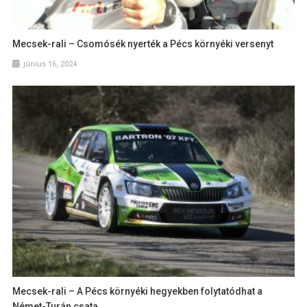
Mecsek-rali – Csomósék nyerték a Pécs környéki versenyt
június 16, 2024
Mecsek-rali – A Pécs környéki hegyekben folytatódhat a
Német-Turán csata