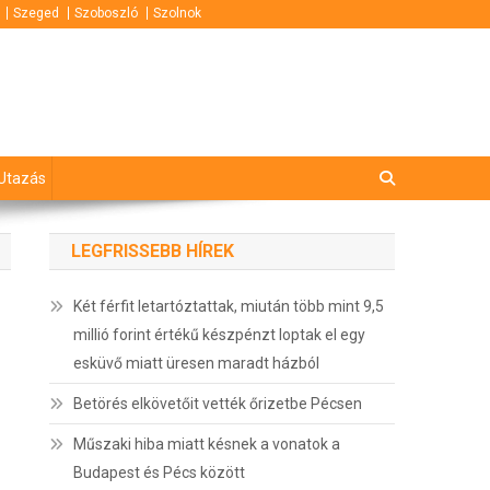
Szeged
Szoboszló
Szolnok
Utazás
LEGFRISSEBB HÍREK
Két férfit letartóztattak, miután több mint 9,5
millió forint értékű készpénzt loptak el egy
esküvő miatt üresen maradt házból
Betörés elkövetőit vették őrizetbe Pécsen
Műszaki hiba miatt késnek a vonatok a
Budapest és Pécs között