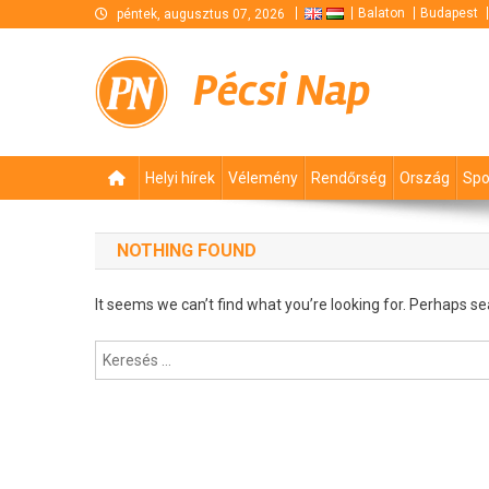
Skip
Balaton
Budapest
péntek, augusztus 07, 2026
to
content
Pécsi Nap
Helyi hírek
Vélemény
Rendőrség
Ország
Spo
NOTHING FOUND
It seems we can’t find what you’re looking for. Perhaps se
Keresés: