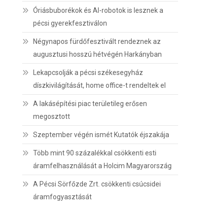
Óriásbuborékok és AI-robotok is lesznek a
pécsi gyerekfesztiválon
Négynapos fürdőfesztivált rendeznek az
augusztusi hosszú hétvégén Harkányban
Lekapcsolják a pécsi székesegyház
díszkivilágítását, home office-t rendeltek el
A lakásépítési piac területileg erősen
megosztott
Szeptember végén ismét Kutatók éjszakája
Több mint 90 százalékkal csökkenti esti
áramfelhasználását a Holcim Magyarország
A Pécsi Sörfőzde Zrt. csökkenti csúcsidei
áramfogyasztását