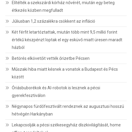
Elítélték a szekszárdi kórház nővérét, miután egy beteg
étkezés közben megfulladt
Júliusban 1,2 százalékra csökkent az infláció
Két férfit letartóztattak, miután több mint 9,5 millió forint
értékű készpénzt loptak el egy esküvő miatt üresen maradt
házból
Betörés elkövetőit vették őrizetbe Pécsen
Műszaki hiba miatt késnek a vonatok a Budapest és Pécs
között
Óriásbuborékok és AI-robotok is lesznek a pécsi
gyerekfesztiválon
Négynapos fürdőfesztivált rendeznek az augusztusi hosszú
hétvégén Harkányban
Lekapcsolják a pécsi székesegyház díszkivilágítását, home