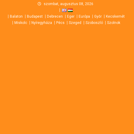
Skip
szombat, augusztus 08, 2026
to
Balaton
Budapest
Debrecen
Eger
Európa
Győr
Kecskemét
content
Miskolc
Nyíregyháza
Pécs
Szeged
Szoboszló
Szolnok