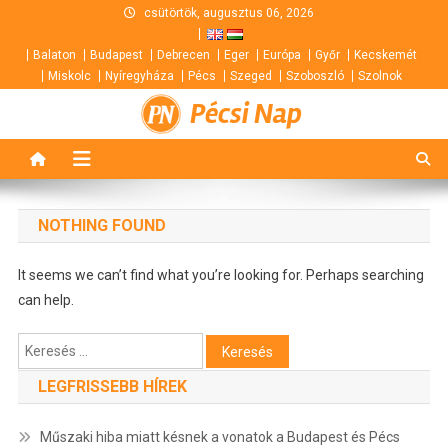
Skip
csütörtök, augusztus 06, 2026
to
Balaton
Budapest
Debrecen
Eger
Európa
Győr
Kecskemét
content
Miskolc
Nyíregyháza
Pécs
Szeged
Szoboszló
Szolnok
Pécsi Nap
NOTHING FOUND
It seems we can’t find what you’re looking for. Perhaps searching
can help.
Keresés:
LEGFRISSEBB HÍREK
Műszaki hiba miatt késnek a vonatok a Budapest és Pécs