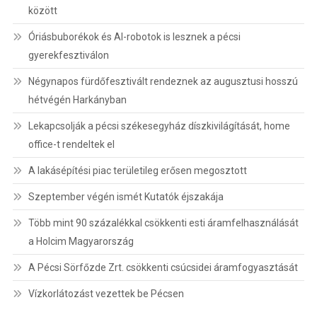
között
Óriásbuborékok és AI-robotok is lesznek a pécsi
gyerekfesztiválon
Négynapos fürdőfesztivált rendeznek az augusztusi hosszú
hétvégén Harkányban
Lekapcsolják a pécsi székesegyház díszkivilágítását, home
office-t rendeltek el
A lakásépítési piac területileg erősen megosztott
Szeptember végén ismét Kutatók éjszakája
Több mint 90 százalékkal csökkenti esti áramfelhasználását
a Holcim Magyarország
A Pécsi Sörfőzde Zrt. csökkenti csúcsidei áramfogyasztását
Vízkorlátozást vezettek be Pécsen