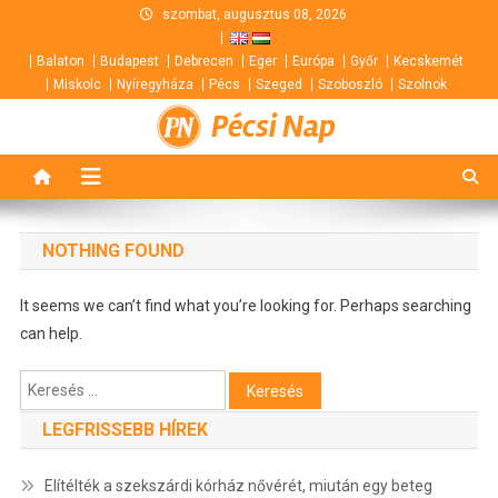
Skip
szombat, augusztus 08, 2026
to
Balaton
Budapest
Debrecen
Eger
Európa
Győr
Kecskemét
content
Miskolc
Nyíregyháza
Pécs
Szeged
Szoboszló
Szolnok
Pécsi Nap
NOTHING FOUND
It seems we can’t find what you’re looking for. Perhaps searching
can help.
Keresés:
LEGFRISSEBB HÍREK
Elítélték a szekszárdi kórház nővérét, miután egy beteg