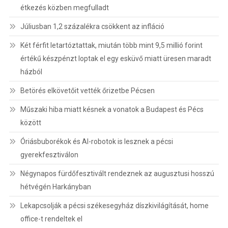
étkezés közben megfulladt
Júliusban 1,2 százalékra csökkent az infláció
Két férfit letartóztattak, miután több mint 9,5 millió forint
értékű készpénzt loptak el egy esküvő miatt üresen maradt
házból
Betörés elkövetőit vették őrizetbe Pécsen
Műszaki hiba miatt késnek a vonatok a Budapest és Pécs
között
Óriásbuborékok és AI-robotok is lesznek a pécsi
gyerekfesztiválon
Négynapos fürdőfesztivált rendeznek az augusztusi hosszú
hétvégén Harkányban
Lekapcsolják a pécsi székesegyház díszkivilágítását, home
office-t rendeltek el