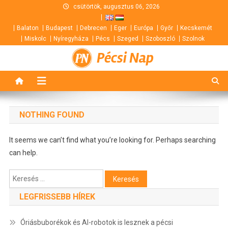
Skip
csütörtök, augusztus 06, 2026
to
Balaton
Budapest
Debrecen
Eger
Európa
Győr
Kecskemét
content
Miskolc
Nyíregyháza
Pécs
Szeged
Szoboszló
Szolnok
Pécsi Nap
NOTHING FOUND
It seems we can’t find what you’re looking for. Perhaps searching
can help.
Keresés:
LEGFRISSEBB HÍREK
Óriásbuborékok és AI-robotok is lesznek a pécsi