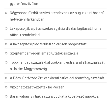
gyerekfesztiválon
Négynapos fürdőfesztivált rendeznek az augusztusi hosszú
hétvégén Harkányban
Lekapcsolják a pécsi székesegyház díszkivilágítását, home
office-t rendeltek el
A lakásépítési piac területileg erősen megosztott
Szeptember végén ismét Kutatók éjszakája
Több mint 90 százalékkal csökkenti esti áramfelhasználását
a Holcim Magyarország
A Pécsi Sörfőzde Zrt. csökkenti csúcsidei áramfogyasztását
Vízkorlátozást vezettek be Pécsen
Baranyában is irtják a szúnyogokat a következő napokban