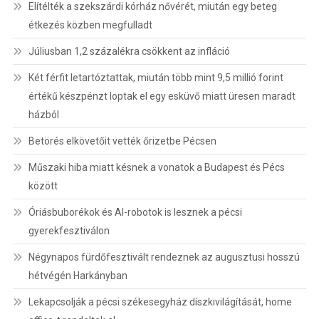
Elítélték a szekszárdi kórház nővérét, miután egy beteg
étkezés közben megfulladt
Júliusban 1,2 százalékra csökkent az infláció
Két férfit letartóztattak, miután több mint 9,5 millió forint
értékű készpénzt loptak el egy esküvő miatt üresen maradt
házból
Betörés elkövetőit vették őrizetbe Pécsen
Műszaki hiba miatt késnek a vonatok a Budapest és Pécs
között
Óriásbuborékok és AI-robotok is lesznek a pécsi
gyerekfesztiválon
Négynapos fürdőfesztivált rendeznek az augusztusi hosszú
hétvégén Harkányban
Lekapcsolják a pécsi székesegyház díszkivilágítását, home