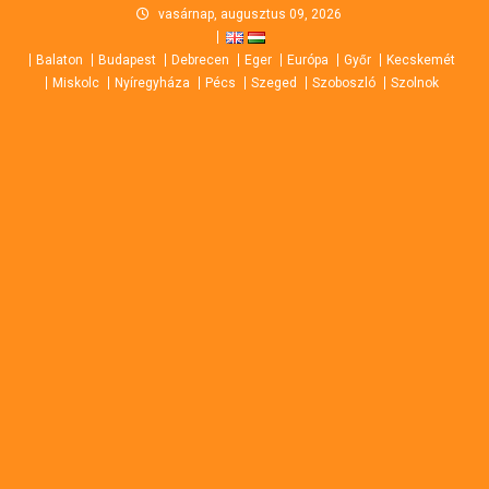
Skip
vasárnap, augusztus 09, 2026
to
Balaton
Budapest
Debrecen
Eger
Európa
Győr
Kecskemét
content
Miskolc
Nyíregyháza
Pécs
Szeged
Szoboszló
Szolnok