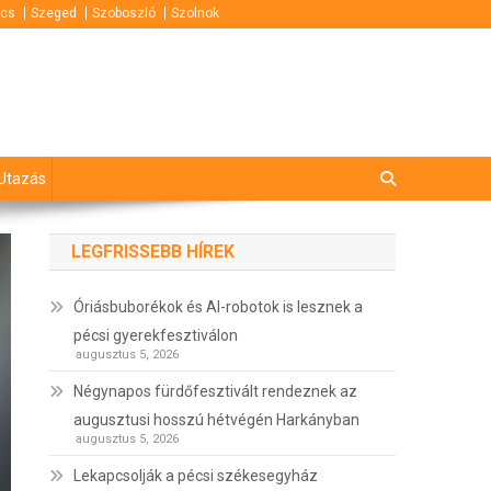
cs
Szeged
Szoboszló
Szolnok
Utazás
LEGFRISSEBB HÍREK
Óriásbuborékok és AI-robotok is lesznek a
pécsi gyerekfesztiválon
augusztus 5, 2026
Négynapos fürdőfesztivált rendeznek az
augusztusi hosszú hétvégén Harkányban
augusztus 5, 2026
Lekapcsolják a pécsi székesegyház