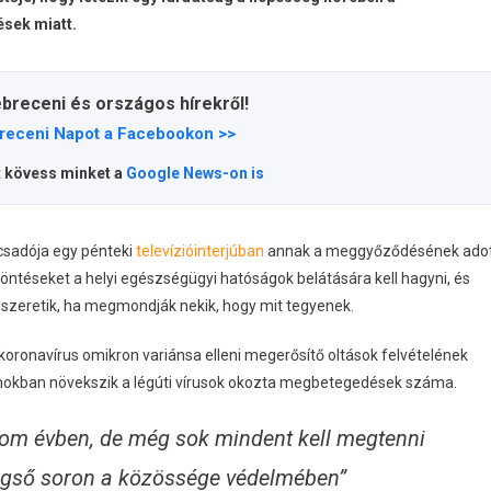
ések miatt.
ebreceni és országos hírekről!
receni Napot a Facebookon >>
t kövess minket a
Google News-on is
csadója egy pénteki
televízióinterjúban
annak a meggyőződésének ado
 döntéseket a helyi egészségügyi hatóságok belátására kell hagyni, és
 szeretik, ha megmondják nekik, hogy mit tegyenek.
onavírus omikron variánsa elleni megerősítő oltások felvételének
amokban növekszik a légúti vírusok okozta megbetegedések száma.
rom évben, de még sok mindent kell megtenni
égső soron a közössége védelmében”