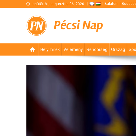
Skip
Balaton
Budapes
csütörtök, augusztus 06, 2026
to
content
Pécsi Nap
Helyi hírek
Vélemény
Rendőrség
Ország
Spo