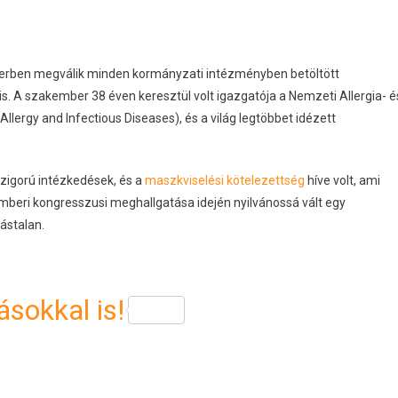
berben megválik minden kormányzati intézményben betöltött
 is. A szakember 38 éven keresztül volt igazgatója a Nemzeti Allergia- é
llergy and Infectious Diseases), és a világ legtöbbet idézett
szigorú intézkedések, és a
maszkviselési kötelezettség
híve volt, ami
emberi kongresszusi meghallgatása idején nyilvánossá vált egy
ástalan.
sokkal is!