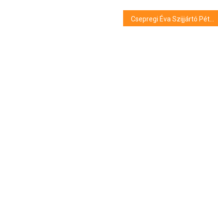
Csepregi Éva Szijjártó Péterről áradozott: “Lenyűgöz a munkabírása és a kitartása”