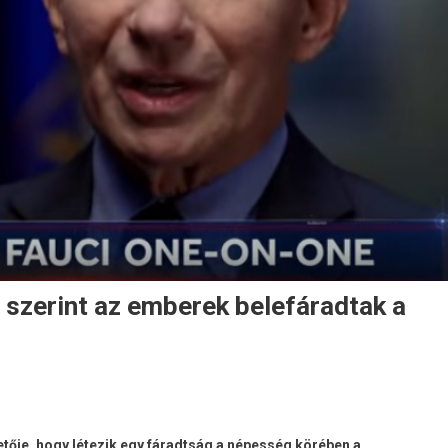
 szerint az emberek belefáradtak a
tője, hogy létezik egy fáradtság a népesség körében a