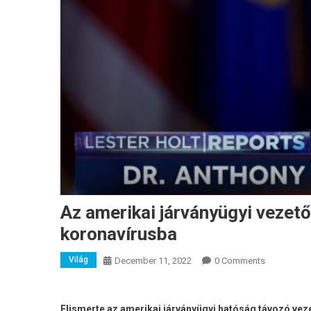
Az amerikai járványügyi vezető
koronavírusba
Világ
December 11, 2022
0 Comments
Elismerte az amerikai járványügyi hatóság távozó veze