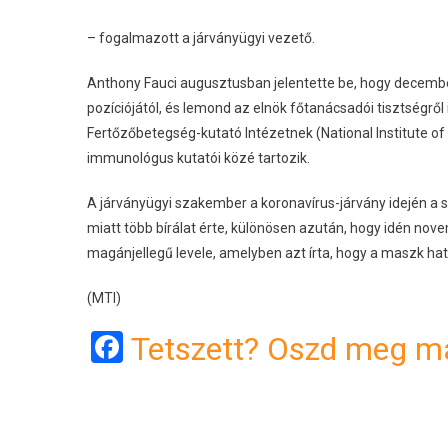
– fogalmazott a járványügyi vezető.
Anthony Fauci augusztusban jelentette be, hogy decem
pozíciójától, és lemond az elnök főtanácsadói tisztségről
Fertőzőbetegség-kutató Intézetnek (National Institute of A
immunológus kutatói közé tartozik.
A járványügyi szakember a koronavírus-járvány idején a 
miatt több bírálat érte, különösen azután, hogy idén nov
magánjellegű levele, amelyben azt írta, hogy a maszk hat
(MTI)
Facebook
Tetszett? Oszd meg má