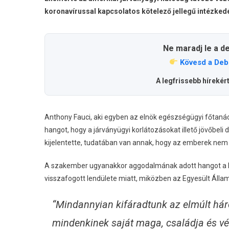
koronavírussal kapcsolatos kötelező jellegű intézked
Ne maradj le a d
Kövesd a Deb
A legfrissebb hírekér
Anthony Fauci, aki egyben az elnök egészségügyi főtaná
hangot, hogy a járványügyi korlátozásokat illető jövőbeli
kijelentette, tudatában van annak, hogy az emberek nem
A szakember ugyanakkor aggodalmának adott hangot a kor
visszafogott lendülete miatt, miközben az Egyesült Áll
“Mindannyian kifáradtunk az elmúlt há
mindenkinek saját maga, családja és v