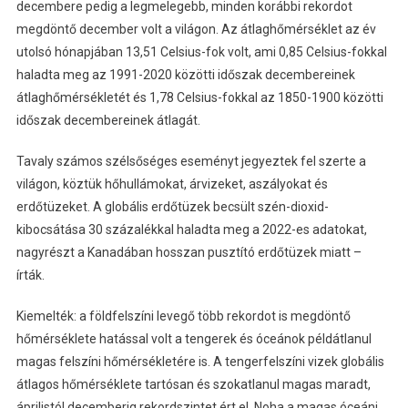
decembere pedig a legmelegebb, minden korábbi rekordot
megdöntő december volt a világon. Az átlaghőmérséklet az év
utolsó hónapjában 13,51 Celsius-fok volt, ami 0,85 Celsius-fokkal
haladta meg az 1991-2020 közötti időszak decembereinek
átlaghőmérsékletét és 1,78 Celsius-fokkal az 1850-1900 közötti
időszak decembereinek átlagát.
Tavaly számos szélsőséges eseményt jegyeztek fel szerte a
világon, köztük hőhullámokat, árvizeket, aszályokat és
erdőtüzeket. A globális erdőtüzek becsült szén-dioxid-
kibocsátása 30 százalékkal haladta meg a 2022-es adatokat,
nagyrészt a Kanadában hosszan pusztító erdőtüzek miatt –
írták.
Kiemelték: a földfelszíni levegő több rekordot is megdöntő
hőmérséklete hatással volt a tengerek és óceánok példátlanul
magas felszíni hőmérsékletére is. A tengerfelszíni vizek globális
átlagos hőmérséklete tartósan és szokatlanul magas maradt,
áprilistól decemberig rekordszintet ért el. Noha a magas óceáni