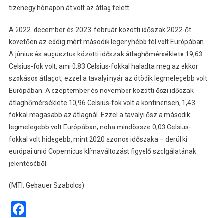
tizenegy hónapon át volt az átlag felett.
A 2022. december és 2023. február közötti időszak 2022-őt
követően az eddig mért második legenyhébb tél volt Európában.
A június és augusztus közötti időszak átlaghőmérséklete 19,63
Celsius-fok volt, ami 0,83 Celsius-fokkal haladta meg az ekkor
szokásos átlagot, ezzel a tavalyi nyár az ötödik legmelegebb volt
Európában. A szeptember és november közötti őszi időszak
átlaghőmérséklete 10,96 Celsius-fok volt a kontinensen, 1,43
fokkal magasabb az átlagnál. Ezzel a tavalyi ősz a második
legmelegebb volt Európában, noha mindössze 0,03 Celsius-
fokkal volt hidegebb, mint 2020 azonos időszaka – derül ki
európai unió Copernicus klímaváltozást figyelő szolgálatának
jelentéséből.
(MTI: Gebauer Szabolcs)
Facebook