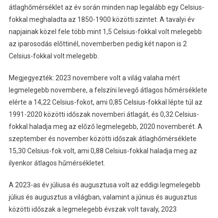
átlaghőmérséklet az év során minden nap legalább egy Celsius-
fokkal meghaladta az 1850-1900 közötti szintet. A tavalyi év
napjainak közel fele több mint 1,5 Celsius-fokkal volt melegebb
az iparosodás előttinél, novemberben pedig két napon is 2
Celsius-fokkal volt melegebb.
Megjegyezték: 2023 novembere volt a világ valaha mért
legmelegebb novembere, a felszíni levegő átlagos hőmérséklete
elérte a 14,22 Celsius-fokot, ami 0,85 Celsius-fokkal lépte túl az
1991-2020 közötti időszak novemberi átlagát, és 0,32 Celsius-
fokkal haladja meg az előző legmelegebb, 2020 novemberét. A
szeptember és november közötti időszak átlaghőmérséklete
15,30 Celsius-fok volt, ami 0,88 Celsius-fokkal haladja meg az
ilyenkor átlagos hűmérsékletet.
A 2023-as év júliusa és augusztusa volt az eddigi legmelegebb
július és augusztus a világban, valamint a június és augusztus
közötti időszak a legmelegebb évszak volt tavaly, 2023