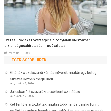
Utazási irodák szövetsége: a bizonytalan időszakban
biztonságosabb utazási irodával utazni
március 16, 2026
LEGFRISSEBB HÍREK
Elítélték a szekszárdi kórház nővérét, miután egy beteg
étkezés közben megfulladt
augusztus 7, 2026
Júliusban 1,2 százalékra csökkent az infláció
augusztus 7, 2026
Két férfit letartóztattak, miután több mint 9,5 millió forint
értékű készpénzt loptak el egy esküvő miatt üresen maradt