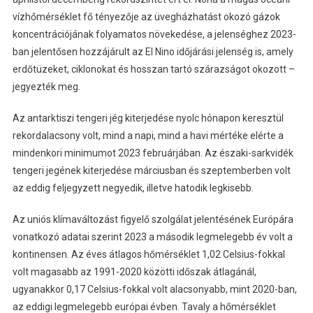
vízhőmérséklet fő tényezője az üvegházhatást okozó gázok
koncentrációjának folyamatos növekedése, a jelenséghez 2023-
ban jelentősen hozzájárult az El Nino időjárási jelenség is, amely
erdőtüzeket, ciklonokat és hosszan tartó szárazságot okozott –
jegyezték meg.
Az antarktiszi tengeri jég kiterjedése nyolc hónapon keresztül
rekordalacsony volt, mind a napi, mind a havi mértéke elérte a
mindenkori minimumot 2023 februárjában. Az északi-sarkvidék
tengeri jegének kiterjedése márciusban és szeptemberben volt
az eddig feljegyzett negyedik, illetve hatodik legkisebb.
Az uniós klímaváltozást figyelő szolgálat jelentésének Európára
vonatkozó adatai szerint 2023 a második legmelegebb év volt a
kontinensen. Az éves átlagos hőmérséklet 1,02 Celsius-fokkal
volt magasabb az 1991-2020 közötti időszak átlagánál,
ugyanakkor 0,17 Celsius-fokkal volt alacsonyabb, mint 2020-ban,
az eddigi legmelegebb európai évben. Tavaly a hőmérséklet