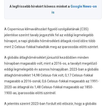
A legfrissebb hírekért kövess minket a
Google News-on
is
A Copernicus klímaváltozást figyelő szolgálatának (C3S)
jelentése szerint tavaly jegyezték fel az eddigi legmelegebb
hónapot, a napi globális hőmérsékleti átlagok rövid időre több
mint 2 Celsius-fokkal haladták meg az iparosodás előtti szintet.
A globális átlaghőmérséklet júniustól kezdődően minden
hónapban magasabb volt, mint a 2016-os, a tavalyit megelőző
eddigi legmelegebb év azonos hónapjában. 2023-ban a globális
átlaghőmérséklet 14,98 Celsius-fok volt, 0,17 Celsius-fokkal
magasabb a 2016-osnál, 0,6 Celsius-fokkal magasabb az 1991-
2020-as átlagnál és 1,48 Celsius-fokkal magasabb az 1850-
1900-as, iparosodás előtti szintnél.
A jelentés szerint 2023-ban fordult elő először, hogy a globális