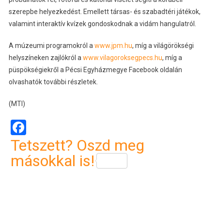
szerepbe helyezkedést. Emellett társas- és szabadtéri játékok,
valamint interaktív kvízek gondoskodnak a vidám hangulatról.
A múzeumi programokról a
www.jpm.hu
, míg a világörökségi
helyszíneken zajlókról a
www.vilagoroksegpecs.hu
, míg a
püspökségiekről a Pécsi Egyházmegye Facebook oldalán
olvashatók további részletek.
(MTI)
Facebook
Tetszett? Oszd meg
másokkal is!