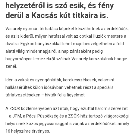
helyzetéről is szó esik, és fény
derül a Kacsás kút titkaira is.
Vasarely nyomán térhatású képeket készíthetnek az érdeklődők,
és az is kiderül, milyen hatással volt az optikai illúziók mestere a
divatra. Egykori bányászokkal lehet majd beszélgethetni a föld
alatti világ mindennapjairól, a nap zárásaként pedig
hagyományos lemezekről szólnak Vasarely korszakának boogie-
zenéi.
Idén a vakok és gyengénlátók, kerekesszékesek, valamint
hallássérültek külön idősávban vehetnek részt a speciális
tárlatvezetéseken – hívták fel a figyelmet.
A ZSÖK közleményében azt írták, hogy ezúttal három szervezet
– a JPM, a Pécsi Püspökség és a ZSÖK-höz tartozó világörökségi
helyszínek közös jegycsomaggal is várják az érdeklődőket, amely
16 helyszínre érvényes.