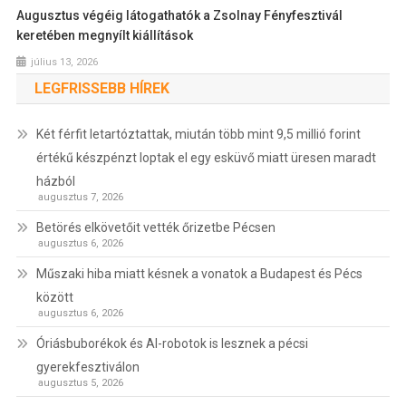
Augusztus végéig látogathatók a Zsolnay Fényfesztivál
keretében megnyílt kiállítások
július 13, 2026
LEGFRISSEBB HÍREK
Két férfit letartóztattak, miután több mint 9,5 millió forint
értékű készpénzt loptak el egy esküvő miatt üresen maradt
házból
augusztus 7, 2026
Betörés elkövetőit vették őrizetbe Pécsen
augusztus 6, 2026
Műszaki hiba miatt késnek a vonatok a Budapest és Pécs
között
augusztus 6, 2026
Óriásbuborékok és AI-robotok is lesznek a pécsi
gyerekfesztiválon
augusztus 5, 2026