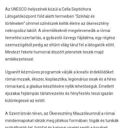
Az UNESCO-helyszínek közül a Cella Septichora
Látogatóközpont föld alatti termeiben
“Színház és
történelem”
címmel színészek keltik életre az ókeresztény
nekropolisz lakóit. A síremlékeknél megelevenedik a római
temetési szertartás, a gyászoló özvegy fájdalma, egy régész
szemszögéből pedig az eltűnt világ tárul fel a látogatók előtt.
Mindezt fekete humorral átszőtt jelenetek teszik majd
emlékezetessé.
Ugyanitt kézműves programok várják a kreatív érdeklődőket:
római mozaik, ékszer, kisplasztika, legionárius sisak és a híres
római kard, a gladius készítésére nyílik lehetőségük. Emellett
éjszakai fejlámpás tárlatvezetés és fényfestés teszi igazán
különlegessé az estét.
A Szent István téren, az Ókeresztény Mauzóleumnál a római
mindennapokat idézik meg játékos formában: tógák és tunikák
próbálhatók fel, fotófal és katonai viselet segíti a korabeli