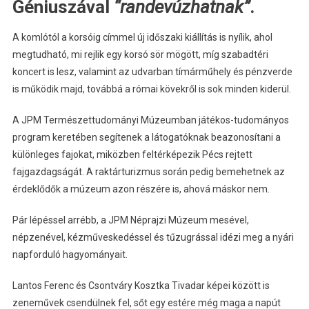
Géniuszával
“randevúzhatnak”
.
A komlótól a korsóig címmel új időszaki kiállítás is nyílik, ahol
megtudható, mi rejlik egy korsó sör mögött, míg szabadtéri
koncert is lesz, valamint az udvarban tímárműhely és pénzverde
is működik majd, továbbá a római kövekről is sok minden kiderül.
A JPM Természettudományi Múzeumban játékos-tudományos
program keretében segítenek a látogatóknak beazonosítani a
különleges fajokat, miközben feltérképezik Pécs rejtett
fajgazdagságát. A raktárturizmus során pedig bemehetnek az
érdeklődők a múzeum azon részére is, ahová máskor nem.
Pár lépéssel arrébb, a JPM Néprajzi Múzeum mesével,
népzenével, kézműveskedéssel és tűzugrással idézi meg a nyári
napforduló hagyományait.
Lantos Ferenc és Csontváry Kosztka Tivadar képei között is
zeneművek csendülnek fel, sőt egy estére még maga a napút