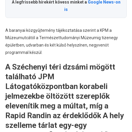
A legfrissebb hírekért kövess minket a
Google News-on
is
A baranyai közgyűjtemény tájékoztatása szerint a KPM a
Múzeumutcától a Természettudományi Múzeumig tizenegy
épületben, udvarban és két külső helyszínen, negyvenöt
programmal készül.
A Széchenyi téri dzsámi mögött
található JPM
Látogatóközpontban korabeli
jelmezekbe öltözött szereplők
elevenítik meg a múltat, míg a
Rapid Randin az érdeklődők A hely
szelleme tárlat egy-egy