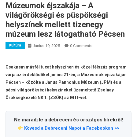
Múzeumok éjszakája – A
világörökségi és püspökségi
helyszínek mellett tizenegy
múzeum lesz látogatható Pécsen
Kultúra
Június 19, 2025
0 Comments
Csaknem másfél tucat helyszínen és közel félszáz program
várja az érdeklődőket június 21-én, a Múzeumok éjszakáján
Pécsen – közölte a Janus Pannonius Múzeum (JPM) és a
pécsi világörökségi helyszíneket üzemeltető Zsolnay
Örökségkezelő NKft. (ZSÖK) az MTI-vel.
Ne maradj le a debreceni és országos hírekről!
Kövesd a Debreceni Napot a Facebookon >>