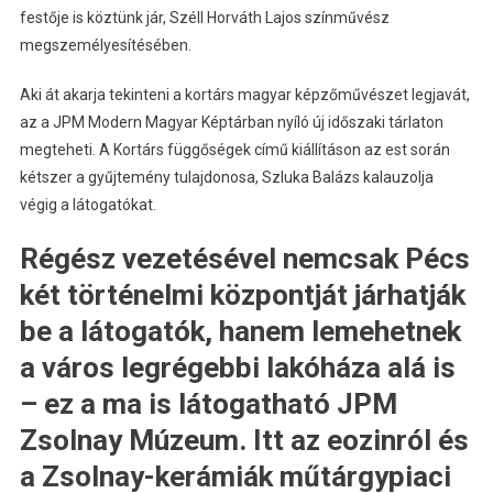
festője is köztünk jár, Széll Horváth Lajos színművész
megszemélyesítésében.
Aki át akarja tekinteni a kortárs magyar képzőművészet legjavát,
az a JPM Modern Magyar Képtárban nyíló új időszaki tárlaton
megteheti. A Kortárs függőségek című kiállításon az est során
kétszer a gyűjtemény tulajdonosa, Szluka Balázs kalauzolja
végig a látogatókat.
Régész vezetésével nemcsak Pécs
két történelmi központját járhatják
be a látogatók, hanem lemehetnek
a város legrégebbi lakóháza alá is
– ez a ma is látogatható JPM
Zsolnay Múzeum. Itt az eozinról és
a Zsolnay-kerámiák műtárgypiaci