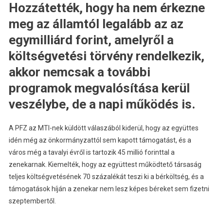
Hozzátették, hogy ha nem érkezne
meg az államtól legalább az az
egymilliárd forint, amelyről a
költségvetési törvény rendelkezik,
akkor nemcsak a további
programok megvalósítása kerül
veszélybe, de a napi működés is.
A PFZ az MTI-nek küldött válaszából kiderül, hogy az együttes
idén még az önkormányzattól sem kapott támogatást, és a
város még a tavalyi évről is tartozik 45 millió forinttal a
zenekarnak. Kiemelték, hogy az együttest működtető társaság
teljes költségvetésének 70 százalékát teszi ki a bérköltség, és a
támogatások híján a zenekar nem lesz képes béreket sem fizetni
szeptembertől.