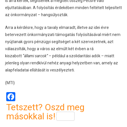
is arra kérték, segítsenek a megítélt összeg Pécsre való
eljuttatásában. A folyósítás érdekében minden feltételt teljesített
az önkormányzat – hangsúlyozták.
Arra a kérdésre, hogy a tavaly elmaradt, illetve az idei évre
betervezett önkormányzati támogatás folyósításával miért nem
nyújtanak gyors pénzügyi segítséget a két szervezetnek, azt
válaszolták, hogy a város az elmúlt két évben a rá
kiszabott
“állami sarcok”
– például a szolidaritási adók – miatt
jelenleg olyan rendkívül nehéz anyagi helyzetben van, amely az
alapfeladatai ellátását is veszélyezteti.
(MTI)
Facebook
Tetszett? Oszd meg
másokkal is!