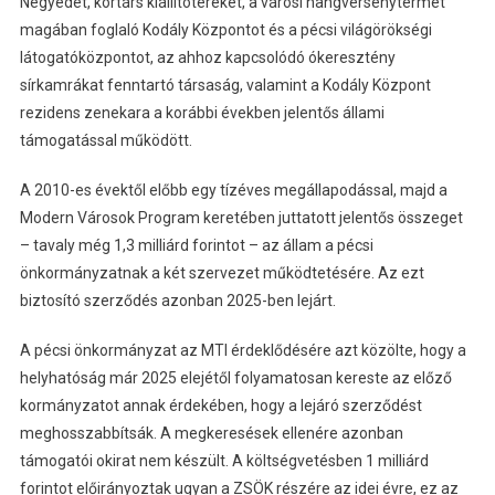
Negyedet, kortárs kiállítótereket, a városi hangversenytermet
magában foglaló Kodály Központot és a pécsi világörökségi
látogatóközpontot, az ahhoz kapcsolódó ókeresztény
sírkamrákat fenntartó társaság, valamint a Kodály Központ
rezidens zenekara a korábbi években jelentős állami
támogatással működött.
A 2010-es évektől előbb egy tízéves megállapodással, majd a
Modern Városok Program keretében juttatott jelentős összeget
– tavaly még 1,3 milliárd forintot – az állam a pécsi
önkormányzatnak a két szervezet működtetésére. Az ezt
biztosító szerződés azonban 2025-ben lejárt.
A pécsi önkormányzat az MTI érdeklődésére azt közölte, hogy a
helyhatóság már 2025 elejétől folyamatosan kereste az előző
kormányzatot annak érdekében, hogy a lejáró szerződést
meghosszabbítsák. A megkeresések ellenére azonban
támogatói okirat nem készült. A költségvetésben 1 milliárd
forintot előirányoztak ugyan a ZSÖK részére az idei évre, ez az