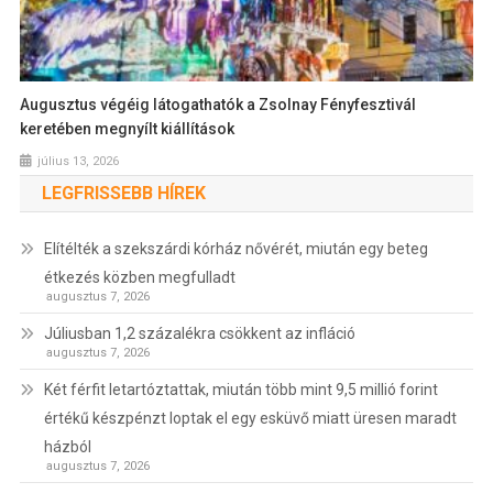
Augusztus végéig látogathatók a Zsolnay Fényfesztivál
keretében megnyílt kiállítások
július 13, 2026
LEGFRISSEBB HÍREK
Elítélték a szekszárdi kórház nővérét, miután egy beteg
étkezés közben megfulladt
augusztus 7, 2026
Júliusban 1,2 százalékra csökkent az infláció
augusztus 7, 2026
Két férfit letartóztattak, miután több mint 9,5 millió forint
értékű készpénzt loptak el egy esküvő miatt üresen maradt
házból
augusztus 7, 2026