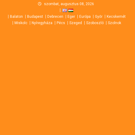
Skip
szombat, augusztus 08, 2026
to
Balaton
Budapest
Debrecen
Eger
Európa
Győr
Kecskemét
content
Miskolc
Nyíregyháza
Pécs
Szeged
Szoboszló
Szolnok