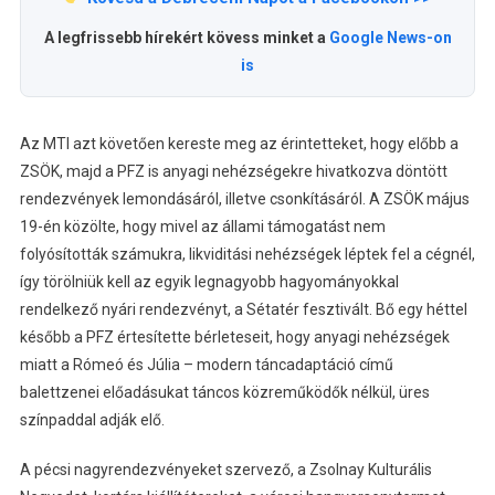
A legfrissebb hírekért kövess minket a
Google News-on
is
Az MTI azt követően kereste meg az érintetteket, hogy előbb a
ZSÖK, majd a PFZ is anyagi nehézségekre hivatkozva döntött
rendezvények lemondásáról, illetve csonkításáról. A ZSÖK május
19-én közölte, hogy mivel az állami támogatást nem
folyósították számukra, likviditási nehézségek léptek fel a cégnél,
így törölniük kell az egyik legnagyobb hagyományokkal
rendelkező nyári rendezvényt, a Sétatér fesztivált. Bő egy héttel
később a PFZ értesítette bérleteseit, hogy anyagi nehézségek
miatt a Rómeó és Júlia – modern táncadaptáció című
balettzenei előadásukat táncos közreműködők nélkül, üres
színpaddal adják elő.
A pécsi nagyrendezvényeket szervező, a Zsolnay Kulturális