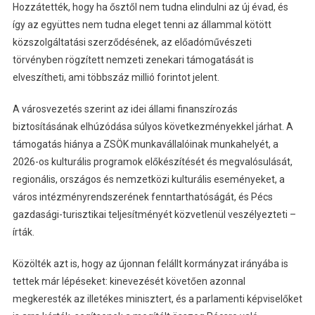
Hozzátették, hogy ha ősztől nem tudna elindulni az új évad, és
így az együttes nem tudna eleget tenni az állammal kötött
közszolgáltatási szerződésének, az előadóművészeti
törvényben rögzített nemzeti zenekari támogatását is
elveszítheti, ami többszáz millió forintot jelent.
A városvezetés szerint az idei állami finanszírozás
biztosításának elhúzódása súlyos következményekkel járhat. A
támogatás hiánya a ZSÖK munkavállalóinak munkahelyét, a
2026-os kulturális programok előkészítését és megvalósulását,
regionális, országos és nemzetközi kulturális eseményeket, a
város intézményrendszerének fenntarthatóságát, és Pécs
gazdasági-turisztikai teljesítményét közvetlenül veszélyezteti –
írták.
Közölték azt is, hogy az újonnan felállt kormányzat irányába is
tettek már lépéseket: kinevezését követően azonnal
megkeresték az illetékes minisztert, és a parlamenti képviselőket