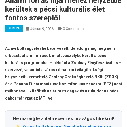
Állami forrás híján nehéz helyzetbe
kerültek a pécsi kulturális élet
fontos szereplői
Kultúra
Június 9, 2026
0 Comments
Az évi költségvetésbe betervezett, de eddig még meg nem
érkezett állami források miatt veszélybe került a pécsi
kulturális programokat – például a Zsolnay Fényfesztivált is –
szervező, valamint a város római kori világörökségi
helyszíneit üzemeltető Zsolnay Örökségkezelő NKft. (ZSÖK)
és a Pannon Filharmonikusok szimfonikus zenekar (PFZ) napi
működése – közölték az érintett cégek és a tulajdonos pécsi
önkormányzat az MTI-vel.
Ne maradj le a debreceni és országos hírekről!
Kövesd a Debreceni Napot a Facebookon >>