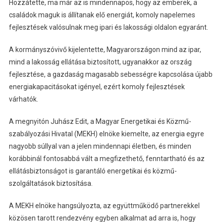
Hozzátette, ma már az is mindennapos, hogy az emberek, a
családok maguk is állítanak elő energiát, komoly napelemes
fejlesztések valósulnak meg ipari és lakossági oldalon egyaránt.
A kormányszóvivő kijelentette, Magyarországon mind az ipar,
mind a lakosság ellátása biztosított, ugyanakkor az ország
fejlesztése, a gazdaság magasabb sebességre kapcsolása újabb
energiakapacitásokat igényel, ezért komoly fejlesztések
várhatók.
A megnyitón Juhász Edit, a Magyar Energetikai és Közmű-
szabályozási Hivatal (MEKH) elnöke kiemelte, az energia egyre
nagyobb súllyal van a jelen mindennapi életben, és minden
korábbinál fontosabbá vált a megfizethető, fenntartható és az
ellátásbiztonságot is garantáló energetikai és közmű-
szolgáltatások biztosítása.
A MEKH elnöke hangsúlyozta, az együttműködő partnerekkel
közösen tarott rendezvény egyben alkalmat ad arra is, hogy