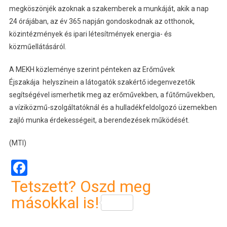
megköszönjék azoknak a szakemberek a munkáját, akik a nap
24 órájában, az év 365 napján gondoskodnak az otthonok,
közintézmények és ipari létesítmények energia- és
közműellátásáról.
A MEKH közleménye szerint pénteken az Erőművek
Éjszakája helyszínein a látogatók szakértő idegenvezetők
segítségével ismerhetik meg az erőművekben, a fűtőművekben,
a víziközmű-szolgáltatóknál és a hulladékfeldolgozó üzemekben
zajló munka érdekességeit, a berendezések működését.
(MTI)
Facebook
Tetszett? Oszd meg
másokkal is!