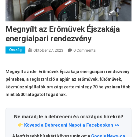
Megnyílt az Erőművek Éjszakája
energiaipari rendezvény
Ország
Október 27, 2023
0 Comments
Megnyílt az idei Erőművek Éjszakája energiaipari rendezvény
pénteken, a regisztráció alapján az erőművek, fűtőművek,
közműszolgáltatók országszerte mintegy 70 helyszínen több
mint 5500 látogatót fogadnak.
Ne maradj le a debreceni és országos hírekről!
Kövesd a Debreceni Napot a Facebookon >>
A legfrissebb hírekért kövess minket a
Google News-on