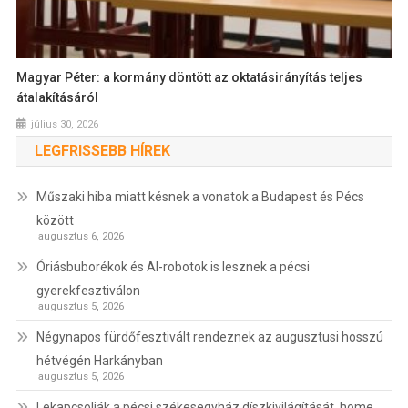
Magyar Péter: a kormány döntött az oktatásirányítás teljes
átalakításáról
július 30, 2026
LEGFRISSEBB HÍREK
Műszaki hiba miatt késnek a vonatok a Budapest és Pécs
között
augusztus 6, 2026
Óriásbuborékok és AI-robotok is lesznek a pécsi
gyerekfesztiválon
augusztus 5, 2026
Négynapos fürdőfesztivált rendeznek az augusztusi hosszú
hétvégén Harkányban
augusztus 5, 2026
Lekapcsolják a pécsi székesegyház díszkivilágítását, home