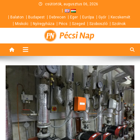
Skip
csütörtök, augusztus 06, 2026
to
Balaton
Budapest
Debrecen
Eger
Európa
Győr
Kecskemét
content
Miskolc
Nyíregyháza
Pécs
Szeged
Szoboszló
Szolnok
Pécsi Nap