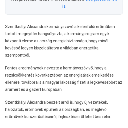
is
Szentkirályi Alexandra kormányszóvő a kelenföldi erőműben
tartott megnyitón hangsúlyozta, a kormányprogram egyik
központi eleme az ország energiabiztonsága, hogy minél
kevésbé legyen kiszolgáltatva a világban energetika
szempontból.
Fontos eredménynek nevezte a kormányszóvivő, hogy a
rezsicsökkentés következtében az energiaárak emelkedése
ellenére, továbbra is a magyar lakosság fizeti a legkevesebbet az
áramért és a gázért Európában.
Szentkirályi Alexandra beszélt arról is, hogy új vezetékek,
hálózatok, erőművek épülnek az országban, és meglévő
erőművek korszerűsítéseiről, fejlesztéseiről lehet beszélni.