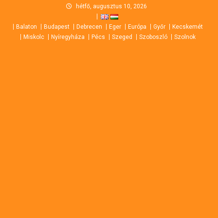
Skip
hétfő, augusztus 10, 2026
to
Balaton
Budapest
Debrecen
Eger
Európa
Győr
Kecskemét
content
Miskolc
Nyíregyháza
Pécs
Szeged
Szoboszló
Szolnok