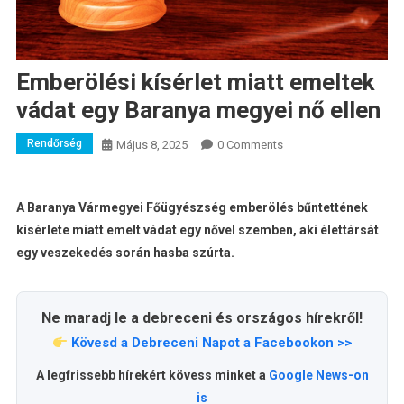
Emberölési kísérlet miatt emeltek
vádat egy Baranya megyei nő ellen
Rendőrség
Május 8, 2025
0 Comments
A Baranya Vármegyei Főügyészség emberölés bűntettének
kísérlete miatt emelt vádat egy nővel szemben, aki élettársát
egy veszekedés során hasba szúrta.
Ne maradj le a debreceni és országos hírekről!
Kövesd a Debreceni Napot a Facebookon >>
A legfrissebb hírekért kövess minket a
Google News-on
is