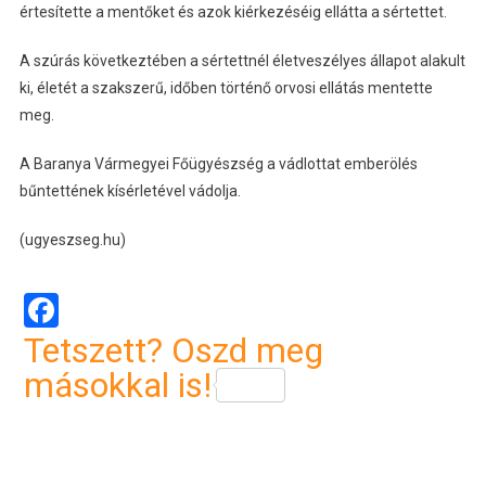
értesítette a mentőket és azok kiérkezéséig ellátta a sértettet.
A szúrás következtében a sértettnél életveszélyes állapot alakult
ki, életét a szakszerű, időben történő orvosi ellátás mentette
meg.
A Baranya Vármegyei Főügyészség a vádlottat emberölés
bűntettének kísérletével vádolja.
(ugyeszseg.hu)
Facebook
Tetszett? Oszd meg
másokkal is!