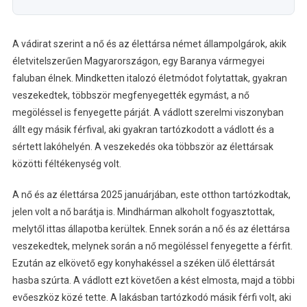
A vádirat szerint a nő és az élettársa német állampolgárok, akik
életvitelszerűen Magyarországon, egy Baranya vármegyei
faluban élnek. Mindketten italozó életmódot folytattak, gyakran
veszekedtek, többször megfenyegették egymást, a nő
megöléssel is fenyegette párját. A vádlott szerelmi viszonyban
állt egy másik férfival, aki gyakran tartózkodott a vádlott és a
sértett lakóhelyén. A veszekedés oka többször az élettársak
közötti féltékenység volt.
A nő és az élettársa 2025 januárjában, este otthon tartózkodtak,
jelen volt a nő barátja is. Mindhárman alkoholt fogyasztottak,
melytől ittas állapotba kerültek. Ennek során a nő és az élettársa
veszekedtek, melynek során a nő megöléssel fenyegette a férfit.
Ezután az elkövető egy konyhakéssel a széken ülő élettársát
hasba szúrta. A vádlott ezt követően a kést elmosta, majd a többi
evőeszköz közé tette. A lakásban tartózkodó másik férfi volt, aki