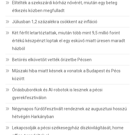
Elítélték a szekszárdi kórház nővérét, miután egy beteg
étkezés közben megfulladt
Júliusban 1,2 százalékra csökkent az infláció
Két férfit letartóztattak, miután több mint 9,5 millió forint
értékű készpénzt loptak el egy esküvő miatt üresen maradt
házból
Betörés elkövetőit vették őrizetbe Pécsen
Műszaki hiba miatt késnek a vonatok a Budapest és Pécs
között
Óriásbuborékok és AI-robotok is lesznek a pécsi
gyerekfesztiválon
Négynapos fürdőfesztivált rendeznek az augusztusi hosszú
hétvégén Harkányban
Lekapcsolják a pécsi székesegyház díszkivilágítását, home