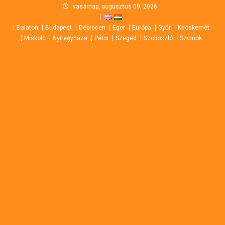
Skip
vasárnap, augusztus 09, 2026
to
Balaton
Budapest
Debrecen
Eger
Európa
Győr
Kecskemét
content
Miskolc
Nyíregyháza
Pécs
Szeged
Szoboszló
Szolnok