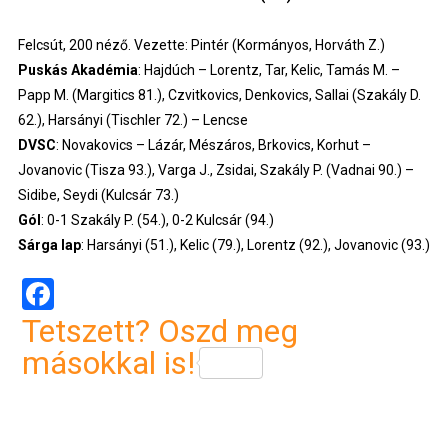
Felcsút, 200 néző. Vezette: Pintér (Kormányos, Horváth Z.)
Puskás Akadémia
: Hajdúch – Lorentz, Tar, Kelic, Tamás M. –
Papp M. (Margitics 81.), Czvitkovics, Denkovics, Sallai (Szakály D.
62.), Harsányi (Tischler 72.) – Lencse
DVSC
: Novakovics – Lázár, Mészáros, Brkovics, Korhut –
Jovanovic (Tisza 93.), Varga J., Zsidai, Szakály P. (Vadnai 90.) –
Sidibe, Seydi (Kulcsár 73.)
Gól
: 0-1 Szakály P. (54.), 0-2 Kulcsár (94.)
Sárga lap
: Harsányi (51.), Kelic (79.), Lorentz (92.), Jovanovic (93.)
Facebook
Tetszett? Oszd meg
másokkal is!