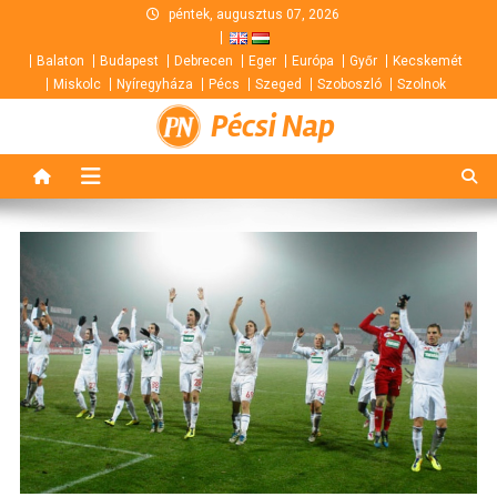
Skip
péntek, augusztus 07, 2026
to
Balaton
Budapest
Debrecen
Eger
Európa
Győr
Kecskemét
content
Miskolc
Nyíregyháza
Pécs
Szeged
Szoboszló
Szolnok
Pécsi Nap