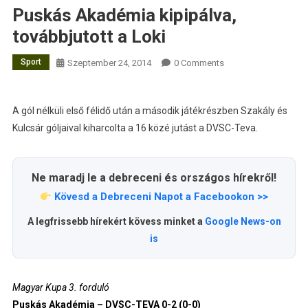
Puskás Akadémia kipipálva,
továbbjutott a Loki
Sport
Szeptember 24, 2014
0 Comments
A gól nélküli első félidő után a második játékrészben Szakály és
Kulcsár góljaival kiharcolta a 16 közé jutást a DVSC-Teva.
Ne maradj le a debreceni és országos hírekről!
Kövesd a Debreceni Napot a Facebookon >>
A legfrissebb hírekért kövess minket a
Google News-on
is
Magyar Kupa 3. forduló
Puskás Akadémia – DVSC-TEVA 0-2 (0-0)