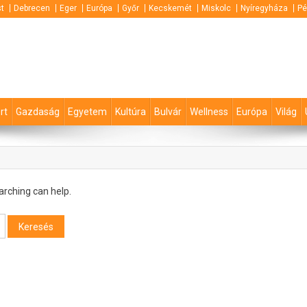
t
Debrecen
Eger
Európa
Győr
Kecskemét
Miskolc
Nyíregyháza
Pé
rt
Gazdaság
Egyetem
Kultúra
Bulvár
Wellness
Európa
Világ
arching can help.