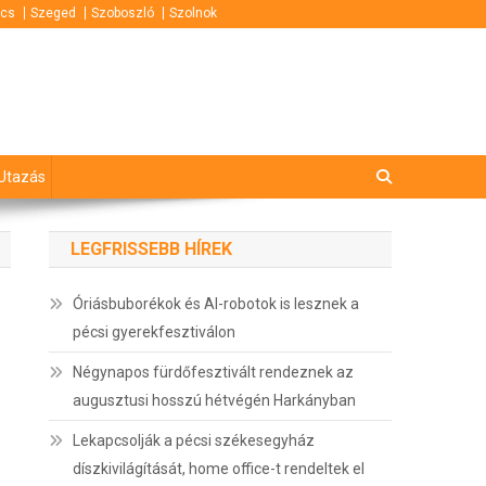
cs
Szeged
Szoboszló
Szolnok
Utazás
LEGFRISSEBB HÍREK
Óriásbuborékok és AI-robotok is lesznek a
pécsi gyerekfesztiválon
Négynapos fürdőfesztivált rendeznek az
augusztusi hosszú hétvégén Harkányban
Lekapcsolják a pécsi székesegyház
díszkivilágítását, home office-t rendeltek el