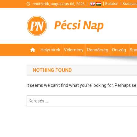
Skip
Balaton
Budapes
csütörtök, augusztus 06, 2026
to
content
Pécsi Nap
Helyi hírek
Vélemény
Rendőrség
Ország
Spo
NOTHING FOUND
It seems we can’t find what you’re looking for. Perhaps se
Keresés: