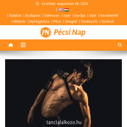
Skip
szombat, augusztus 08, 2026
to
Balaton
Budapest
Debrecen
Eger
Európa
Győr
Kecskemét
content
Miskolc
Nyíregyháza
Pécs
Szeged
Szoboszló
Szolnok
Pécsi Nap