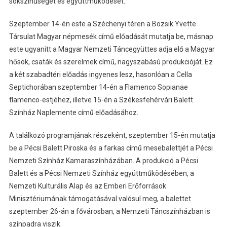
sokszínűségét és együttműködését.
Szeptember 14-én este a Széchenyi téren a Bozsik Yvette
Társulat Magyar népmesék című előadását mutatja be, másnap
este ugyanitt a Magyar Nemzeti Táncegyüttes adja elő a Magyar
hősök, csaták és szerelmek című, nagyszabású produkcióját. Ez
a két szabadtéri előadás ingyenes lesz, hasonlóan a Cella
Septichorában szeptember 14-én a Flamenco Sopianae
flamenco-estjéhez, illetve 15-én a Székesfehérvári Balett
Színház Naplemente című előadásához.
A találkozó programjának részeként, szeptember 15-én mutatja
be a Pécsi Balett Piroska és a farkas című mesebalettjét a Pécsi
Nemzeti Színház Kamaraszínházában. A produkció a Pécsi
Balett és a Pécsi Nemzeti Színház együttműködésében, a
Nemzeti Kulturális Alap és az Emberi Erőforrások
Minisztériumának támogatásával valósul meg, a balettet
szeptember 26-án a fővárosban, a Nemzeti Táncszínházban is
színpadra viszik.