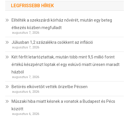
LEGFRISSEBB HÍREK
Elítélték a szekszárdi kórház nővérét, miután egy beteg
étkezés közben megfulladt
augusztus 7, 2026
Júliusban 1,2 százalékra csökkent az infláció
augusztus 7, 2026
Két férfit letartóztattak, miután több mint 9,5 millió forint
értékű készpénzt loptak el egy esküvő miatt üresen maradt
házból
augusztus 7, 2026
Betörés elkövetőit vették őrizetbe Pécsen
augusztus 6, 2026
Műszaki hiba miatt késnek a vonatok a Budapest és Pécs
között
augusztus 6, 2026