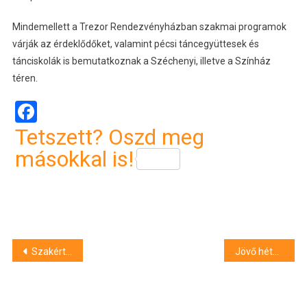
Mindemellett a Trezor Rendezvényházban szakmai programok
várják az érdeklődőket, valamint pécsi táncegyüttesek és
tánciskolák is bemutatkoznak a Széchenyi, illetve a Színház
téren.
Facebook
Tetszett? Oszd meg
másokkal is!
Bejegyzés
Szakértő: Budapest turizmusa szenvedi meg leginkább a külföldi turisták elmaradását
Jövő héten lesz az idei Palkonya Hangja fesztivál
navigáció