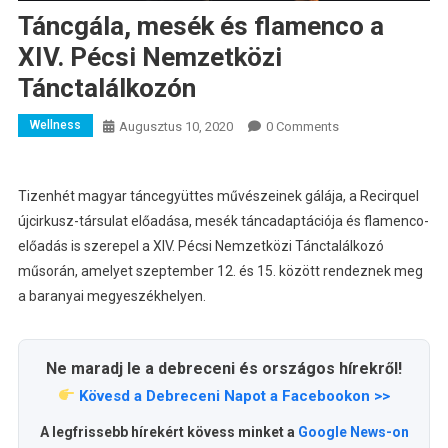
Táncgála, mesék és flamenco a
XIV. Pécsi Nemzetközi
Tánctalálkozón
Wellness
Augusztus 10, 2020
0 Comments
Tizenhét magyar táncegyüttes művészeinek gálája, a Recirquel
újcirkusz-társulat előadása, mesék táncadaptációja és flamenco-
előadás is szerepel a XIV. Pécsi Nemzetközi Tánctalálkozó
műsorán, amelyet szeptember 12. és 15. között rendeznek meg
a baranyai megyeszékhelyen.
Ne maradj le a debreceni és országos hírekről!
Kövesd a Debreceni Napot a Facebookon >>
A legfrissebb hírekért kövess minket a
Google News-on