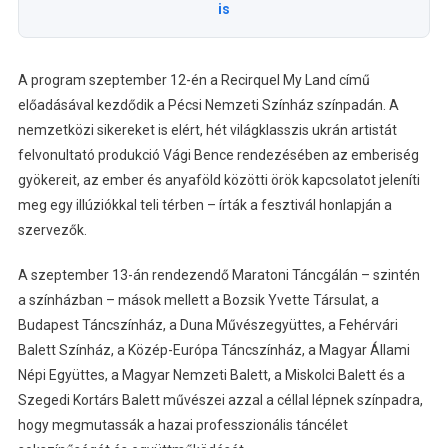
is
A program szeptember 12-én a Recirquel My Land című
előadásával kezdődik a Pécsi Nemzeti Színház színpadán. A
nemzetközi sikereket is elért, hét világklasszis ukrán artistát
felvonultató produkció Vági Bence rendezésében az emberiség
gyökereit, az ember és anyaföld közötti örök kapcsolatot jeleníti
meg egy illúziókkal teli térben – írták a fesztivál honlapján a
szervezők.
A szeptember 13-án rendezendő Maratoni Táncgálán – szintén
a színházban – mások mellett a Bozsik Yvette Társulat, a
Budapest Táncszínház, a Duna Művészegyüttes, a Fehérvári
Balett Színház, a Közép-Európa Táncszínház, a Magyar Állami
Népi Együttes, a Magyar Nemzeti Balett, a Miskolci Balett és a
Szegedi Kortárs Balett művészei azzal a céllal lépnek színpadra,
hogy megmutassák a hazai professzionális táncélet