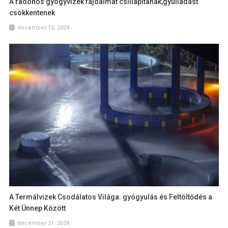
A radonos gyógyvizek fájdalmat csillapítanak,gyulladást
csökkentenek
december 15, 2024
A Termálvizek Csodálatos Világa: gyógyulás és Feltöltődés a
Két Ünnep Között
december 21, 2024