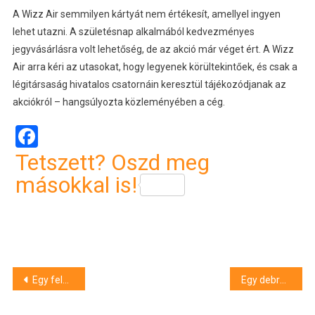
A Wizz Air semmilyen kártyát nem értékesít, amellyel ingyen
lehet utazni. A születésnap alkalmából kedvezményes
jegyvásárlásra volt lehetőség, de az akció már véget ért. A Wizz
Air arra kéri az utasokat, hogy legyenek körültekintőek, és csak a
légitársaság hivatalos csatornáin keresztül tájékozódjanak az
akciókról – hangsúlyozta közleményében a cég.
Facebook
Tetszett? Oszd meg
másokkal is!
Bejegyzés
Egy felmérés szerint a magyarok 36 százaléka tervez külföldi nyaralást az idén
Egy debreceni taxis nő azt állítja, megalázták a rendőrök
navigáció