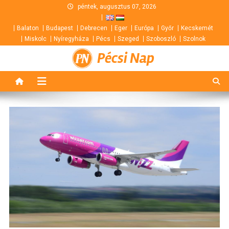
Skip
péntek, augusztus 07, 2026
to
Balaton
Budapest
Debrecen
Eger
Európa
Győr
Kecskemét
content
Miskolc
Nyíregyháza
Pécs
Szeged
Szoboszló
Szolnok
Pécsi Nap