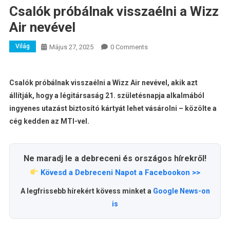
Csalók próbálnak visszaélni a Wizz
Air nevével
Világ
Május 27, 2025
0 Comments
Csalók próbálnak visszaélni a Wizz Air nevével, akik azt
állítják, hogy a légitársaság 21. születésnapja alkalmából
ingyenes utazást biztosító kártyát lehet vásárolni – közölte a
cég kedden az MTI-vel.
Ne maradj le a debreceni és országos hírekről!
Kövesd a Debreceni Napot a Facebookon >>
A legfrissebb hírekért kövess minket a
Google News-on
is